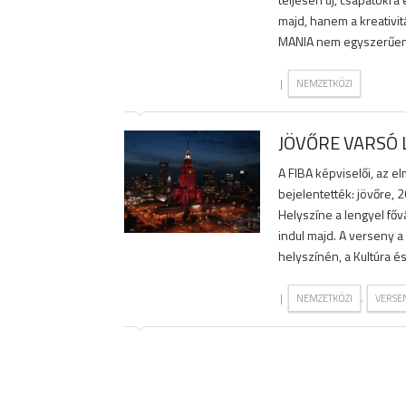
majd, hanem a kreativi
MANIA nem egyszerűen
|
NEMZETKÖZI
JÖVŐRE VARSÓ 
A FIBA képviselői, az 
bejelentették: jövőre, 
Helyszíne a lengyel fő
indul majd. A verseny 
helyszínén, a Kultúra é
|
,
NEMZETKÖZI
VERSE