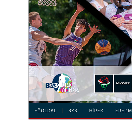
FŐOLDAL
3X3
HÍREK
EREDM