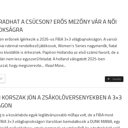
ADHAT A CSÚCSON? ERŐS MEZŐNY VÁR A NŐI
NOKSÁGRA
ten erősnek ígérkezik a 2026-os FIBA 3×3 világbajnokságon. A varsói
iai rutinnal rendelkező játékosok, Women’s Series nagymenők, fiatal
 kívülállók is érkeznek. Papíron Hollandia az első számú favorit, de a
alán nem lesz egyszerű feladat. A holland válogatott 2025-ben
 azzal, hogy megszerezte...
Read More
...
NY
tovább
J KORSZAK JÖN A ZSÁKOLÓVERSENYEKBEN A 3×3
ÁGON
is a kosárlabda egyik leglátványosabb műfaja volt, de a FIBA most
 FIBA 3×3 világbajnokságon Varsóban bemutatkozik a DUNK MANIA, egy
 épülő zsákolóshow, amely nemcsak az ugróerőről és a technikáról szól