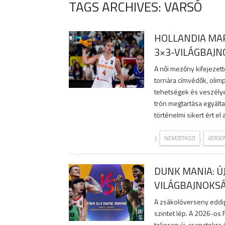
TAGS ARCHIVES: VARSÓ
HOLLANDIA MAR
3×3-VILÁGBAJ
A női mezőny kifejezet
tornára címvédők, olimp
tehetségek és veszélyes
trón megtartása egyált
történelmi sikert ért el
|
,
NEMZETKÖZI
VERSE
DUNK MANIA: Ú
VILÁGBAJNOKS
A zsákolóverseny eddig 
szintet lép. A 2026-os
teljesen új, csapatokra