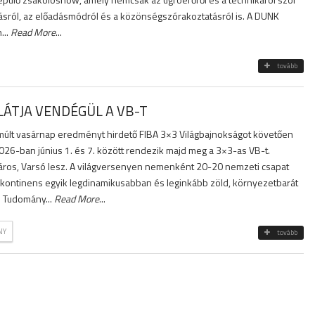
tásról, az előadásmódról és a közönségszórakoztatásról is. A DUNK
...
Read More
...
tovább
LÁTJA VENDÉGÜL A VB-T
elmúlt vasárnap eredményt hirdető FIBA 3×3 Világbajnokságot követően
2026-ban június 1. és 7. között rendezik majd meg a 3×3-as VB-t.
város, Varsó lesz. A világversenyen nemenként 20-20 nemzeti csapat
a kontinens egyik legdinamikusabban és leginkább zöld, környezetbarát
s Tudomány...
Read More
...
NY
tovább