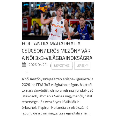
HOLLANDIA MARADHAT A
CSÚCSON? ERŐS MEZŐNY VÁR
A NŐI 3×3-VILÁGBAJNOKSÁGRA
2026.05.29.
|
,
NEMZETKÖZI
VERSENY
A női mezőny kifejezetten erősnek ígérkezik a
2026-os FIBA 3×3 világbajnokságon. A varsói
tornára címvédők, olimpiai rutinnal rendelkező
játékosok, Women’s Series nagymenők, fiatal
tehetségek és veszélyes kívülállók is
érkeznek. Papíron Hollandia az első számú
favorit, de a trón megtartása egyáltalán nem