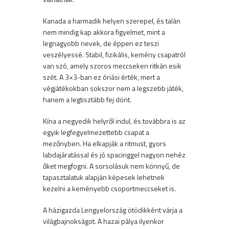
Kanada a harmadik helyen szerepel, és talán
nem mindig kap akkora figyelmet, mint a
legnagyobb nevek, de éppen ez teszi
veszélyessé. Stabil, fizikális, kemény csapatról
van szó, amely szoros meccseken ritkán esik
szét. A 3×3-ban ez óriási érték, mert a
végjátékokban sokszor nem a legszebb játék,
hanem a legtisztább fej dönt.
Kína a negyedik helyről indul, és továbbra is az
egyik legfegyelmezettebb csapat a
mezőnyben. Ha elkapják a ritmust, gyors
labdajáratással és jó spacinggel nagyon nehéz
őket megfogni. A sorsolásuk nem könnyű, de
tapasztalatuk alapján képesek lehetnek
kezelni a keményebb csoportmeccseket is.
A házigazda Lengyelország ötödikként várja a
világbajnokságot. A hazai pálya ilyenkor