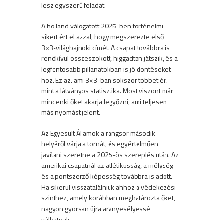
lesz egyszerű feladat.
A holland válogatott 2025-ben történelmi
sikert ért el azzal, hogy megszerezte első
3×3-világbajnoki címét. A csapat továbbra is
rendkívül összeszokott, higgadtan játszik, és a
legfontosabb pillanatokban is jó döntéseket
hoz. Ez az, ami 3×3-ban sokszor többet ér,
mint a látványos statisztika. Most viszont már
mindenki őket akarja legyőzni, ami teljesen
más nyomást jelent.
Az Egyesült Államok a rangsor második
helyéről várja a tornát, és egyértelműen
javítani szeretne a 2025-ös szereplés után. Az
amerikai csapatnál az atlétikusság, a mélység
és a pontszerző képesség továbbra is adott.
Ha sikerül visszatalálniuk ahhoz a védekezési
szinthez, amely korábban meghatározta őket,
nagyon gyorsan újra aranyesélyessé
válhatnak.