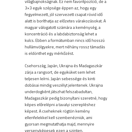
világbajnokságnak. Ez nem favoritpozíció, de a
3×3 egyik szépsége éppen az, hogy egy
fegyelmezett, jól szervezett csapat rövid idő
alatt is boríthatja az előzetes várakozásokat. A
magyar válogatott számára a keménység, a
koncentráció és a labdabiztonság lehet a
kulcs. Ebben a formátumban nincs idő hosszú
hullámvölgyekre, mert néhány rossz támadás
is eldönthet egy mérkőzést.
Csehország, Japán, Ukrajna és Madagaszkár
zárja a rangsort, de egyiküket sem lehet
teljesen leírni. Japán sebessége és kinti
dobásai mindig veszélyt jelentenek. Ukrajna
underdogként játszhat felszabadultan,
Madagaszkár pedig bizonyítani szeretné, hogy
képes előrelépni a tavalyi szerepléshez
képest. A cseheknek rögtön kemény
ellenfelekkel kell szembenézniük, ami
gyorsan megmutathatja majd, mennyire
versenyképesek ezen a szinten.