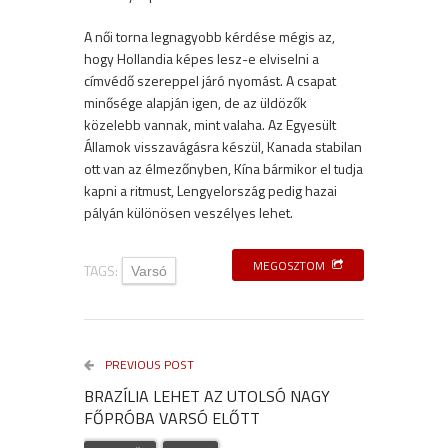
A női torna legnagyobb kérdése mégis az,
hogy Hollandia képes lesz-e elviselni a
címvédő szereppel járó nyomást. A csapat
minősége alapján igen, de az üldözők
közelebb vannak, mint valaha. Az Egyesült
Államok visszavágásra készül, Kanada stabilan
ott van az élmezőnyben, Kína bármikor el tudja
kapni a ritmust, Lengyelország pedig hazai
pályán különösen veszélyes lehet.
MEGOSZTOM
TAGS:
Varsó
PREVIOUS POST
BRAZÍLIA LEHET AZ UTOLSÓ NAGY
FŐPRÓBA VARSÓ ELŐTT