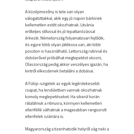
A középmezőny is tele van olyan
válogatottakkal, akik egy jó napon bárkinek
kellemetlen estét okozhatnak. Litvánia
erőteljes stílussal és jó lepattanózással
érkezik. Németország folyamatosan fejlődik,
és egyre több olyan játékosa van, aki több
poszton is használható. Lettország rutinnal és
dobóerővel próbálhat meglepetést okozni,
Olaszország pedig akkor veszélyes igazán, ha
kintről elkezdenek betalálni a dobásai.
A Fülöp-szigetek az egyik legérdekesebb
csapat, ha lendületben vannak okozhatnak
komoly meglepetéseket. Ha sikerül korán
rátalálniuk a ritmusra, könnyen kellemetlen
ellenféllé válhatnak a magasabban rangsorolt
ellenfelek számára is.
Magyarország a tizenhatodik helyről vág neki a