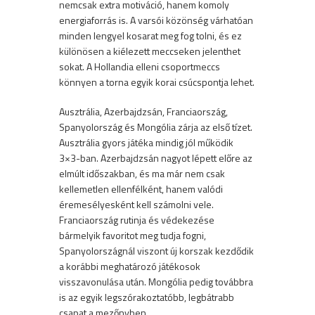
nemcsak extra motiváció, hanem komoly
energiaforrás is. A varsói közönség várhatóan
minden lengyel kosarat meg fog tolni, és ez
különösen a kiélezett meccseken jelenthet
sokat. A Hollandia elleni csoportmeccs
könnyen a torna egyik korai csúcspontja lehet.
Ausztrália, Azerbajdzsán, Franciaország,
Spanyolország és Mongólia zárja az első tízet.
Ausztrália gyors játéka mindig jól működik
3×3-ban. Azerbajdzsán nagyot lépett előre az
elmúlt időszakban, és ma már nem csak
kellemetlen ellenfélként, hanem valódi
éremesélyesként kell számolni vele.
Franciaország rutinja és védekezése
bármelyik favoritot meg tudja fogni,
Spanyolországnál viszont új korszak kezdődik
a korábbi meghatározó játékosok
visszavonulása után. Mongólia pedig továbbra
is az egyik legszórakoztatóbb, legbátrabb
csapat a mezőnyben.