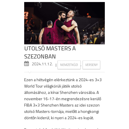
UTOLSÓ MASTERS A
SZEZONBAN
2024.11.12.
|
,
NEMZETKÖZI
VERSENY
Ezen a hétvégén elérkeztünk a 2024-es 3×3
World Tour világkörüli játék utolsó
állomásához, a kínai Shenzhen városába. A
november 16-17-én megrendezésre kerülő
FIBA 3×3 Shenzhen Masters az idei szezon
utolsó Masters-tornája, mielőtt a hongkongi
döntőn kiderül, ki nyeri a 2024-es kupát.