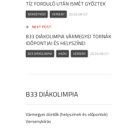
TÍZ FORDULÓ UTÁN ISMÉT GYŐZTEK
2026.08.07.
NEMZETKÖZI
VERSENY
NEXT POST
B33 DIÁKOLIMPIA VÁRMEGYEI TORNÁK
IDŐPONTJAI ÉS HELYSZÍNEI
2026.08.07.
B33 DIÁKOLIMPIA
HAZAI
VERSENY
B33 DIÁKOLIMPIA
Vármegyei döntők (helyszínek és időpontok)
Versenykiírás