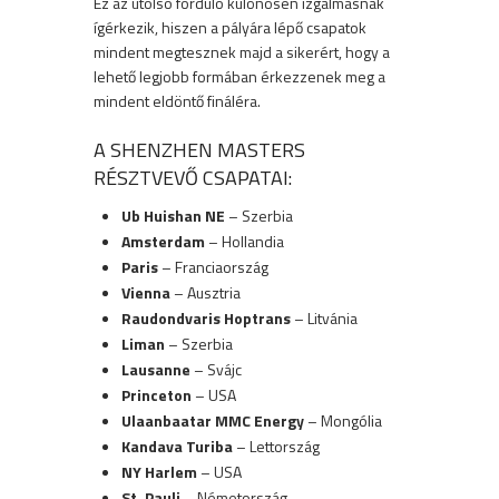
Ez az utolsó forduló különösen izgalmasnak
ígérkezik, hiszen a pályára lépő csapatok
mindent megtesznek majd a sikerért, hogy a
lehető legjobb formában érkezzenek meg a
mindent eldöntő fináléra.
A SHENZHEN MASTERS
RÉSZTVEVŐ CSAPATAI:
Ub Huishan NE
– Szerbia
Amsterdam
– Hollandia
Paris
– Franciaország
Vienna
– Ausztria
Raudondvaris Hoptrans
– Litvánia
Liman
– Szerbia
Lausanne
– Svájc
Princeton
– USA
Ulaanbaatar MMC Energy
– Mongólia
Kandava Turiba
– Lettország
NY Harlem
– USA
St. Pauli
– Németország