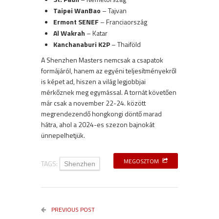
Taipei WanBao
– Tajvan
Ermont SENEF
– Franciaország
Al Wakrah
– Katar
Kanchanaburi K2P
– Thaiföld
A Shenzhen Masters nemcsak a csapatok
formájáról, hanem az egyéni teljesítményekről
is képet ad, hiszen a világ legjobbjai
mérkőznek meg egymással. A tornát követően
már csak a november 22-24. között
megrendezendő hongkongi döntő marad
hátra, ahol a 2024-es szezon bajnokát
ünnepelhetjük.
MEGOSZTOM
TAGS:
Shenzhen
PREVIOUS POST