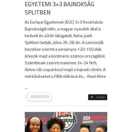
EGYETEMI 3×3 BAJNOKSÁG
SPLITBEN
Az Európai Egyetemek (EUC) 3×3 Kosárlabda
Bajnokságát idén, a magyar nyaralók által is
kedvelt és sűrűn látogatott, Adria-parti
Splitben tartják, július 26-28-án. A szervezők
becslése szerint a versenyre 120-150 diák
érkezik majd a kontinens számos országából.
Számításaik szerint maximum 24-24 férfi,
illetve női csapat küzd majd a bajnoki címért. A
mérkőzéseket a FIBA előírásai és...
Read More
...
|
NEMZETKÖZI
tovább