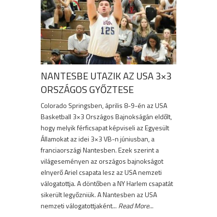
NANTESBE UTAZIK AZ USA 3×3
ORSZÁGOS GYŐZTESE
Colorado Springsben, április 8-9-én az USA
Basketball 3×3 Országos Bajnokságán eldőlt,
hogy melyik férficsapat képviseli az Egyesült
Államokat az idei 3×3 VB-n júniusban, a
franciaországi Nantesben. Ezek szerint a
világeseményen az országos bajnokságot
elnyerő Ariel csapata lesz az USA nemzeti
válogatottja. A döntőben a NY Harlem csapatát
sikerült legyőzniük. A Nantesben az USA
nemzeti válogatottjaként...
Read More
...