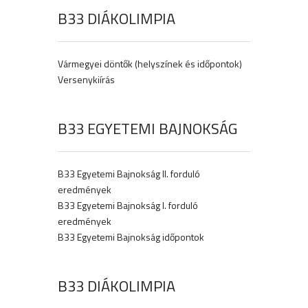
B33 DIÁKOLIMPIA
Vármegyei döntők (helyszínek és időpontok)
Versenykiírás
B33 EGYETEMI BAJNOKSÁG
B33 Egyetemi Bajnokság II. forduló
eredmények
B33 Egyetemi Bajnokság I. forduló
eredmények
B33 Egyetemi Bajnokság időpontok
B33 DIÁKOLIMPIA