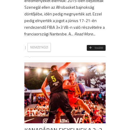
eredményeket elérniük: 2015-ben bejutottak
Szenegál ellen az Afrobasket bajnokság
döntőjébe, idén pedig megnyerték azt. Ezzel
pedig elnyerték a jogot a június 17-21-én
rendezendő FIBA 3×3 VB-n való részvételre a
franciaországi Nantesbe. A...
Read More
...
|
NEMZETKÖZI
tovább