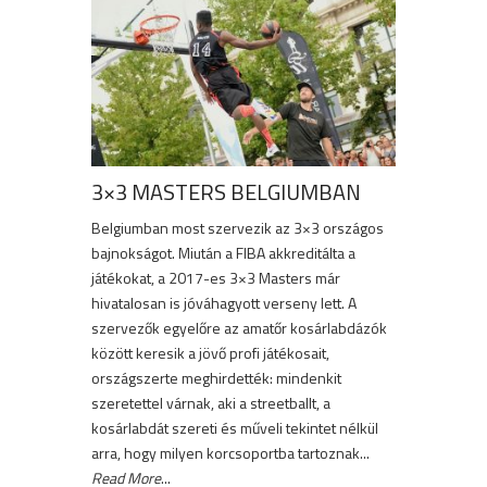
3×3 MASTERS BELGIUMBAN
Belgiumban most szervezik az 3×3 országos
bajnokságot. Miután a FIBA akkreditálta a
játékokat, a 2017-es 3×3 Masters már
hivatalosan is jóváhagyott verseny lett. A
szervezők egyelőre az amatőr kosárlabdázók
között keresik a jövő profi játékosait,
országszerte meghirdették: mindenkit
szeretettel várnak, aki a streetballt, a
kosárlabdát szereti és műveli tekintet nélkül
arra, hogy milyen korcsoportba tartoznak...
Read More
...