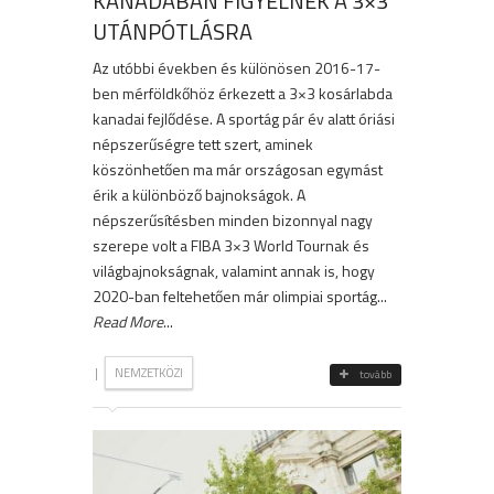
KANADÁBAN FIGYELNEK A 3×3
UTÁNPÓTLÁSRA
Az utóbbi években és különösen 2016-17-
ben mérföldkőhöz érkezett a 3×3 kosárlabda
kanadai fejlődése. A sportág pár év alatt óriási
népszerűségre tett szert, aminek
köszönhetően ma már országosan egymást
érik a különböző bajnokságok. A
népszerűsítésben minden bizonnyal nagy
szerepe volt a FIBA 3×3 World Tournak és
világbajnokságnak, valamint annak is, hogy
2020-ban feltehetően már olimpiai sportág...
Read More
...
|
NEMZETKÖZI
tovább