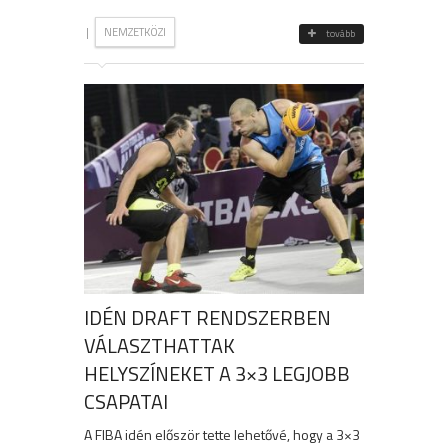
|
NEMZETKÖZI
tovább
IDÉN DRAFT RENDSZERBEN
VÁLASZTHATTAK
HELYSZÍNEKET A 3×3 LEGJOBB
CSAPATAI
A FIBA idén először tette lehetővé, hogy a 3×3