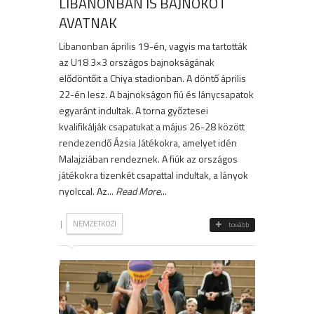
LIBANONBAN IS BAJNOKOT
AVATNAK
Libanonban április 19-én, vagyis ma tartották
az U18 3×3 országos bajnokságának
elődöntőit a Chiya stadionban. A döntő április
22-én lesz. A bajnokságon fiú és lánycsapatok
egyaránt indultak. A torna győztesei
kvalifikálják csapatukat a május 26-28 között
rendezendő Ázsia Játékokra, amelyet idén
Malajziában rendeznek. A fiúk az országos
játékokra tizenkét csapattal indultak, a lányok
nyolccal. Az...
Read More
...
|
NEMZETKÖZI
tovább