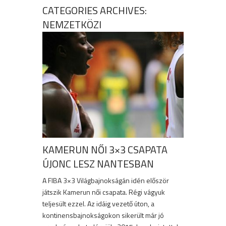
CATEGORIES ARCHIVES:
NEMZETKÖZI
KAMERUN NŐI 3×3 CSAPATA
ÚJONC LESZ NANTESBAN
A FIBA 3×3 Világbajnokságán idén először
játszik Kamerun női csapata. Régi vágyuk
teljesült ezzel. Az idáig vezető úton, a
kontinensbajnokságokon sikerült már jó