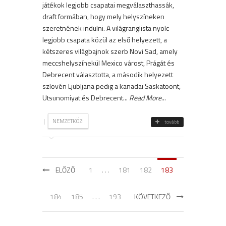
játékok legjobb csapatai megválaszthassák,
draft formában, hogy mely helyszíneken
szeretnének indulni. A világranglista nyolc
legjobb csapata közül az első helyezett, a
kétszeres világbajnok szerb Novi Sad, amely
meccshelyszínekül Mexico várost, Prágát és
Debrecent választotta, a második helyezett
szlovén Ljubljana pedig a kanadai Saskatoont,
Utsunomiyat és Debrecent...
Read More
...
|
NEMZETKÖZI
tovább
ELŐZŐ
1
. . .
181
182
183
184
185
. . .
193
KÖVETKEZŐ