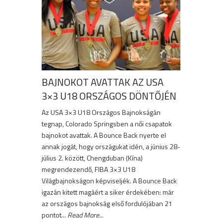
BAJNOKOT AVATTAK AZ USA
3×3 U18 ORSZÁGOS DÖNTŐJÉN
Az USA 3×3 U18 Országos Bajnokságán
tegnap, Colorado Springsben a női csapatok
bajnokot avattak. A Bounce Back nyerte el
annak jogát, hogy országukat idén, a június 28-
július 2. között, Chengduban (Kína)
megrendezendő, FIBA 3×3 U18
Világbajnokságon képviseljék. A Bounce Back
igazán kitett magáért a siker érdekében: már
az országos bajnokság első fordulójában 21
pontot...
Read More
...