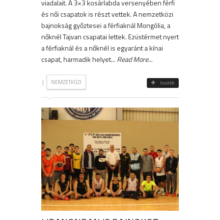
viadalait. A 3×3 kosárlabda versenyében férfi
és női csapatok is részt vettek. A nemzetközi
bajnokság győztesei a férfiaknál Mongólia, a
nőknél Tajvan csapatai lettek. Ezüstérmet nyert
a férfiaknál és a nőknél is egyaránt a kínai
csapat, harmadik helyet...
Read More
...
|
NEMZETKÖZI
tovább