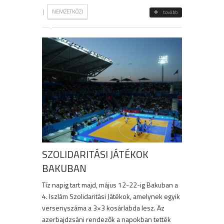
|
NEMZETKÖZI
tovább
SZOLIDARITÁSI JÁTÉKOK
BAKUBAN
Tíz napig tart majd, május 12-22-ig Bakuban a
4. Iszlám Szolidaritási Játékok, amelynek egyik
versenyszáma a 3×3 kosárlabda lesz. Az
azerbajdzsáni rendezők a napokban tették