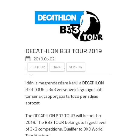
DECATHLON B33 TOUR 2019
2019.05.02.
|
,
,
B33 TOUR
HAZAI
VERSENY
Idén is megrendezésre kerül a DECATHLON
B33 TOUR a 3×3 versenyek legrangosabb
tornáinak csoportjába tartozó pénzdíjas
sorozat.
The DECATHLON B33 TOUR will be held in
2019. The B33 TOUR belongs to higest level
of 3×3 competitions: Qualifer to 3X3 World
Tour Masters.