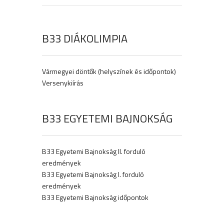
B33 DIÁKOLIMPIA
Vármegyei döntők (helyszínek és időpontok)
Versenykiírás
B33 EGYETEMI BAJNOKSÁG
B33 Egyetemi Bajnokság II. forduló
eredmények
B33 Egyetemi Bajnokság I. forduló
eredmények
B33 Egyetemi Bajnokság időpontok