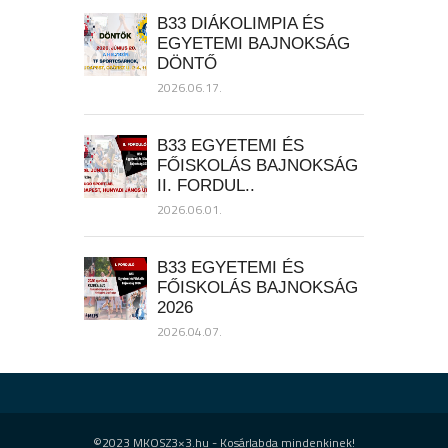
B33 DIÁKOLIMPIA ÉS
EGYETEMI BAJNOKSÁG
DÖNTŐ
2026.06.17.
B33 EGYETEMI ÉS
FŐISKOLÁS BAJNOKSÁG
II. FORDUL..
2026.06.01.
B33 EGYETEMI ÉS
FŐISKOLÁS BAJNOKSÁG
2026
2026.04.07.
©2023 MKOSZ3×3.hu - Kosárlabda mindenkinek!