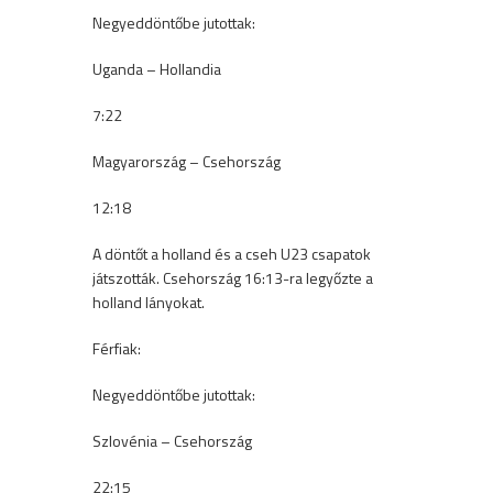
Negyeddöntőbe jutottak:
Uganda – Hollandia
7:22
Magyarország – Csehország
12:18
A döntőt a holland és a cseh U23 csapatok
játszották. Csehország 16:13-ra legyőzte a
holland lányokat.
Férfiak:
Negyeddöntőbe jutottak:
Szlovénia – Csehország
22:15