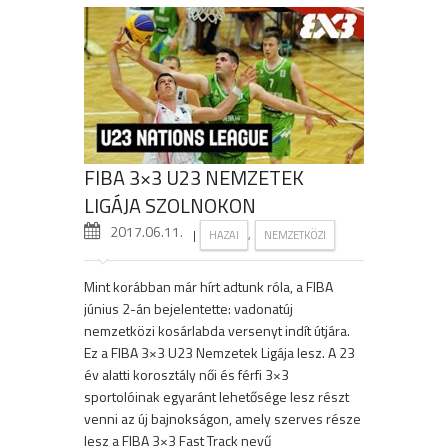
FIBA 3×3 U23 NEMZETEK
LIGÁJA SZOLNOKON
2017.06.11.
|
,
HAZAI
NEMZETKÖZI
Mint korábban már hírt adtunk róla, a FIBA
június 2-án bejelentette: vadonatúj
nemzetközi kosárlabda versenyt indít útjára.
Ez a FIBA 3×3 U23 Nemzetek Ligája lesz. A 23
év alatti korosztály női és férfi 3×3
sportolóinak egyaránt lehetősége lesz részt
venni az új bajnokságon, amely szerves része
lesz a FIBA 3×3 Fast Track nevű