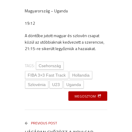
Magyarország – Uganda
19:12
A döntőbe jutott magyar és szlovén csapat
közül az utóbbiaknak kedvezett a szerencse,
21:15-re sikerült legyőzniük a hazaiakat.
TAGS:
Csehország
FIBA 3×3 Fast Track
Hollandia
Szlovénia
U23
Uganda
MEGOSZTOM
PREVIOUS POST