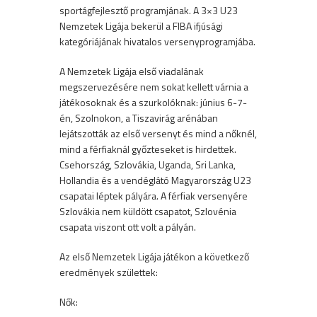
sportágfejlesztő programjának. A 3×3 U23
Nemzetek Ligája bekerül a FIBA ifjúsági
kategóriájának hivatalos versenyprogramjába.
A Nemzetek Ligája első viadalának
megszervezésére nem sokat kellett várnia a
játékosoknak és a szurkolóknak: június 6-7-
én, Szolnokon, a Tiszavirág arénában
lejátszották az első versenyt és mind a nőknél,
mind a férfiaknál győzteseket is hirdettek.
Csehország, Szlovákia, Uganda, Sri Lanka,
Hollandia és a vendéglátó Magyarország U23
csapatai léptek pályára. A férfiak versenyére
Szlovákia nem küldött csapatot, Szlovénia
csapata viszont ott volt a pályán.
Az első Nemzetek Ligája játékon a következő
eredmények születtek:
Nők: