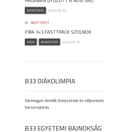
HÁGÁBAN GYŐZÖTT A NOVI SAD
2026.08.10.
NEMZETKÖZI
NEXT POST
FIBA 3×3 FASTTRACK SZOLNOK
2026.08.10.
HAZAI
NEMZETKÖZI
B33 DIÁKOLIMPIA
Vármegyei döntők (helyszínek és időpontok)
Versenykiírás
B33 EGYETEMI BAJNOKSÁG