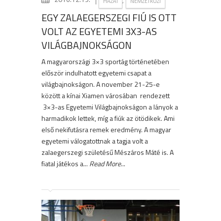
|
,
HAZAI
NEMZETKÖZI
EGY ZALAEGERSZEGI FIÚ IS OTT
VOLT AZ EGYETEMI 3X3-AS
VILÁGBAJNOKSÁGON
A magyarországi 3×3 sportág történetében
először indulhatott egyetemi csapat a
világbajnokságon. A november 21-25-e
között a kínai Xiamen városában rendezett
3×3-as Egyetemi Világbajnokságon a lányok a
harmadikok lettek, míg a fiúk az ötödikek. Ami
első nekifutásra remek eredmény. A magyar
egyetemi válogatottnak a tagja volt a
zalaegerszegi születésű Mészáros Máté is. A
fiatal játékos a...
Read More
...