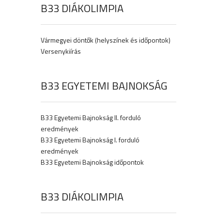
B33 DIÁKOLIMPIA
Vármegyei döntők (helyszínek és időpontok)
Versenykiírás
B33 EGYETEMI BAJNOKSÁG
B33 Egyetemi Bajnokság II. forduló
eredmények
B33 Egyetemi Bajnokság I. forduló
eredmények
B33 Egyetemi Bajnokság időpontok
B33 DIÁKOLIMPIA