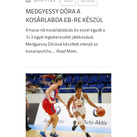
|
,
HAZAI
INTERJÚK
MEDGYESSY DÓRA A
KOSÁRLABDA EB-RE KÉSZÜL
A hazai női kosárlabdázás és ezzel együtt a
3×3 egyik legsikeresebb játékosával,
Medgyessy Dórával készített interjút az
kosarsport.hu....
Read More
...