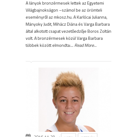
A lányok bronzérmesek lettek az Egyetemi
Világbajnokságon –számol be az örömteli
eseményről az mkosz.hu. A Karlócai Julianna,
Mányoky Judit, Mihácz Diána és Varga Barbara
által alkotott csapat vezetőedzője Boros Zoltán
volt. A bronzérmesek közül Varga Barbara
többek között elmondta:...
Read More
...
2016.11.29.