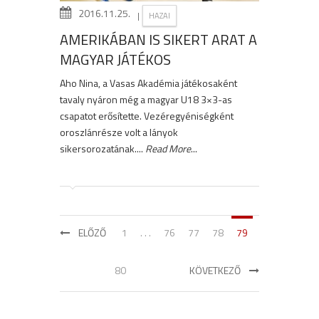
2016.11.25.
|
HAZAI
AMERIKÁBAN IS SIKERT ARAT A
MAGYAR JÁTÉKOS
Aho Nina, a Vasas Akadémia játékosaként
tavaly nyáron még a magyar U18 3×3-as
csapatot erősítette. Vezéregyéniségként
oroszlánrésze volt a lányok
sikersorozatának....
Read More
...
ELŐZŐ
1
. . .
76
77
78
79
80
KÖVETKEZŐ