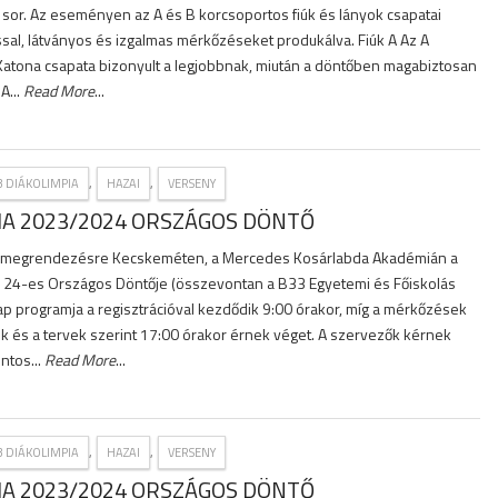
 sor. Az eseményen az A és B korcsoportos fiúk és lányok csapatai
l, látványos és izgalmas mérkőzéseket produkálva. Fiúk A Az A
 Katona csapata bizonyult a legjobbnak, miután a döntőben magabiztosan
A...
Read More
...
,
,
3 DIÁKOLIMPIA
HAZAI
VERSENY
IA 2023/2024 ORSZÁGOS DÖNTŐ
ül megrendezésre Kecskeméten, a Mercedes Kosárlabda Akadémián a
 24-es Országos Döntője (összevontan a B33 Egyetemi és Főiskolás
ap programja a regisztrációval kezdődik 9:00 órakor, míg a mérkőzések
 és a tervek szerint 17:00 órakor érnek véget. A szervezők kérnek
ntos...
Read More
...
,
,
3 DIÁKOLIMPIA
HAZAI
VERSENY
IA 2023/2024 ORSZÁGOS DÖNTŐ