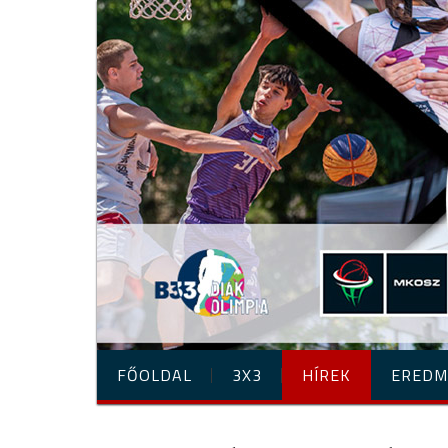
FŐOLDAL
3X3
HÍREK
EREDM