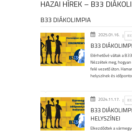
HAZAI HÍREK – B33 DIÁKOL
B33 DIÁKOLIMPIA
2025.01.16.
|
B3
B33 DIÁKOLIMP
Elérhetővé váltak a B3
Nézzétek meg, hogyan te
felé vezető úton. Hamar
helyszínek és időpontok
2024.11.17.
|
B3
B33 DIÁKOLIMP
HELYSZÍNEI
Elkezdődtek a vármegyei