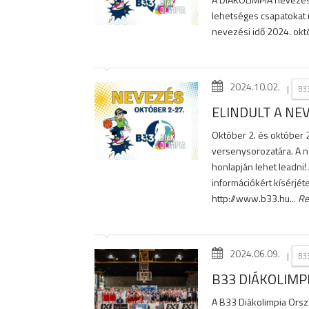
lehetséges csapatokat 
nevezési idő 2024. októ
2024.10.02.
|
B3
ELINDULT A NEV
Október 2. és október 
versenysorozatára. A 
honlapján lehet leadni
információkért kísérjét
http://www.b33.hu...
Re
2024.06.09.
|
B3
B33 DIÁKOLIM
A B33 Diákolimpia Ors