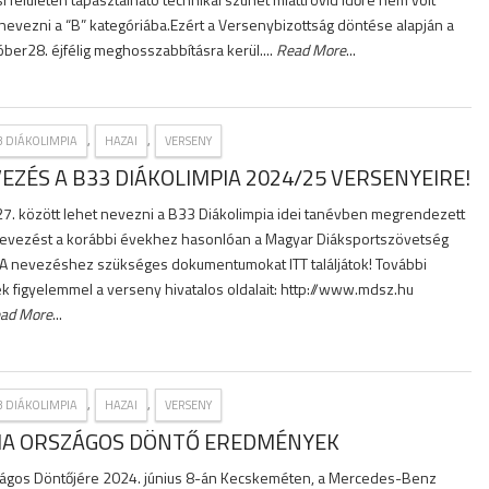
nevezni a “B” kategóriába.Ezért a Versenybizottság döntése alapján a
ber28. éjfélig meghosszabbításra kerül....
Read More
...
,
,
3 DIÁKOLIMPIA
HAZAI
VERSENY
EZÉS A B33 DIÁKOLIMPIA 2024/25 VERSENYEIRE!
27. között lehet nevezni a B33 Diákolimpia idei tanévben megrendezett
nevezést a korábbi évekhez hasonlóan a Magyar Diáksportszövetség
! A nevezéshez szükséges dokumentumokat ITT találjátok! További
ek figyelemmel a verseny hivatalos oldalait: http://www.mdsz.hu
ad More
...
,
,
3 DIÁKOLIMPIA
HAZAI
VERSENY
PIA ORSZÁGOS DÖNTŐ EREDMÉNYEK
zágos Döntőjére 2024. június 8-án Kecskeméten, a Mercedes-Benz