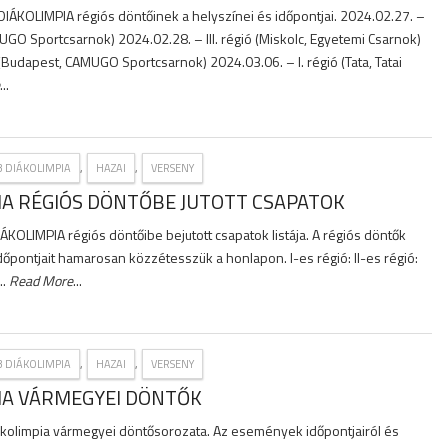
IÁKOLIMPIA régiós döntőinek a helyszínei és időpontjai. 2024.02.27. –
MUGO Sportcsarnok) 2024.02.28. – III. régió (Miskolc, Egyetemi Csarnok)
 (Budapest, CAMUGO Sportcsarnok) 2024.03.06. – I. régió (Tata, Tatai
...
,
,
3 DIÁKOLIMPIA
HAZAI
VERSENY
IA RÉGIÓS DÖNTŐBE JUTOTT CSAPATOK
ÁKOLIMPIA régiós döntőibe bejutott csapatok listája. A régiós döntők
dőpontjait hamarosan közzétesszük a honlapon. I-es régió: II-es régió:
..
Read More
...
,
,
3 DIÁKOLIMPIA
HAZAI
VERSENY
IA VÁRMEGYEI DÖNTŐK
iákolimpia vármegyei döntősorozata. Az események időpontjairól és