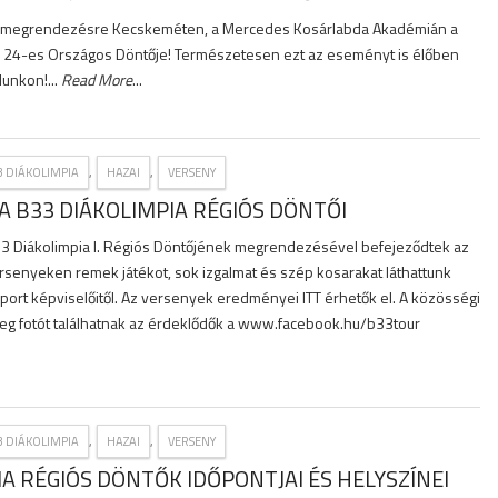
ül megrendezésre Kecskeméten, a Mercedes Kosárlabda Akadémián a
/ 24-es Országos Döntője! Természetesen ezt az eseményt is élőben
lunkon!...
Read More
...
,
,
3 DIÁKOLIMPIA
HAZAI
VERSENY
A B33 DIÁKOLIMPIA RÉGIÓS DÖNTŐI
33 Diákolimpia I. Régiós Döntőjének megrendezésével befejeződtek az
ersenyeken remek játékot, sok izgalmat és szép kosarakat láthattunk
ort képviselőitől. Az versenyek eredményei ITT érhetők el. A közösségi
g fotót találhatnak az érdeklődők a www.facebook.hu/b33tour
,
,
3 DIÁKOLIMPIA
HAZAI
VERSENY
IA RÉGIÓS DÖNTŐK IDŐPONTJAI ÉS HELYSZÍNEI