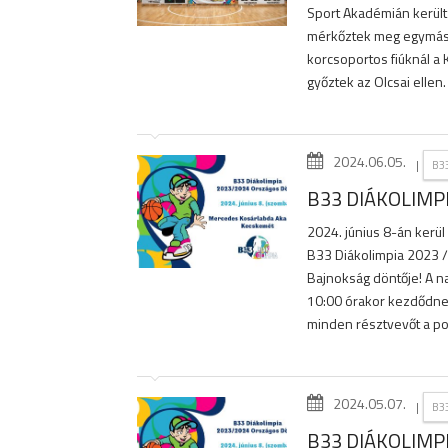
Sport Akadémián került
mérkőztek meg egymássa
korcsoportos fiúknál a
győztek az Olcsai ellen. 
2024.06.05.
|
B3
B33 DIÁKOLIMP
2024. június 8-án ker
B33 Diákolimpia 2023 /
Bajnokság döntője! A n
10:00 órakor kezdődnek
minden résztvevőt a po
2024.05.07.
|
B3
B33 DIÁKOLIMP