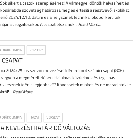
 Sok sikert a csatok szerepléséhez! A vármegyei döntők helyszíneit és
 kosárlabda szövetség határozza meg és értesíti a résztvevő iskolákat.
enő 2024.12.10. dátum és a helyszínek technikai okoból kerültek
pontjának rögzítésekor. A csapatlétszámok...
Read More
...
,
3 DIÁKOLIMPIA
VERSENY
 CSAPAT
mpia 2024/25-ös szezon nevezése! Idén rekord számú csapat (806)
zt vegyen a megmérettetésen! Hatalmas küzdelmek és izgalmas
 Kik lesznek idén a legjobbak?? Kövessetek minket, és ne maradjatok le
król!...
Read More
...
,
,
3 DIÁKOLIMPIA
HAZAI
VERSENY
IA NEVEZÉSI HATÁRIDŐ VÁLTOZÁS
felületen tapasztalható technikai szünet miattrövid időre nem volt