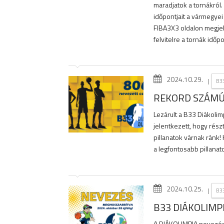
maradjatok a tornákról.
időpontjait a vármegyei
FIBA3X3 oldalon megjel
felvitelre a tornák idő
2024.10.29.
|
B3
REKORD SZÁMÚ
Lezárult a B33 Diákoli
jelentkezett, hogy rés
pillanatok várnak ránk!
a legfontosabb pillanato
2024.10.25.
|
B3
B33 DIÁKOLIMP
A DIÁKOLIMPIA nevezési 