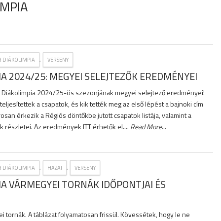
IMPIA
,
3 DIÁKOLIMPIA
VERSENY
IA 2024/25: MEGYEI SELEJTEZŐK EREDMÉNYEI
3 Diákolimpia 2024/25-ös szezonjának megyei selejtező eredményei!
ljesítettek a csapatok, és kik tették meg az első lépést a bajnoki cím
osan érkezik a Régiós döntőkbe jutott csapatok listája, valamint a
 részletei. Az eredmények ITT érhetők el....
Read More
...
,
,
3 DIÁKOLIMPIA
HAZAI
VERSENY
IA VÁRMEGYEI TORNÁK IDŐPONTJAI ÉS
 tornák. A táblázat folyamatosan frissül. Kövessétek, hogy le ne