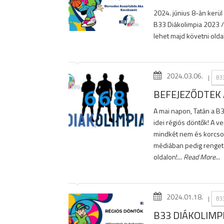
2024. június 8-án ker
B33 Diákolimpia 2023 
lehet majd követni olda
2024.03.06.
|
B3
BEFEJEZŐDTEK 
A mai napon, Tatán a B
idei régiós döntők! A v
mindkét nem és korcsop
médiában pedig rengete
oldalon!...
Read More
...
2024.01.18.
|
B3
B33 DIÁKOLIMP