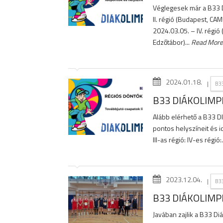
Véglegesek már a B33 D
II. régió (Budapest, CA
2024.03.05. – IV. régió
Edzőtábor)...
Read More
2024.01.18.
|
B3
B33 DIÁKOLIMP
Alább elérhető a B33 DI
pontos helyszíneit és i
III-as régió: IV-es régió:.
2023.12.04.
|
B3
B33 DIÁKOLIMP
Javában zajlik a B33 D