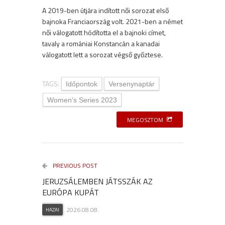
A 2019-ben útjára indított női sorozat első
bajnoka Franciaország volt. 2021-ben a német
női válogatott hódította el a bajnoki címet,
tavaly a romániai Konstancán a kanadai
válogatott lett a sorozat végső győztese.
TAGS:
Időpontok
Versenynaptár
Women's Series 2023
MEGOSZTOM
PREVIOUS POST
JERUZSÁLEMBEN JÁTSSZÁK AZ
EURÓPA KUPÁT
2026.08.08.
HAZAI