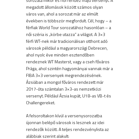
sorozata mikor és hol rendez majd versenyt. A
megadott állomások között számos olyan
város van, ahol a sorozat már az elmúlt
években is többször megfordult. Cél, hogy – a
férfiak World Tour sorozatához hasonlóan – a
női széria is „körbe utazza” a világot. A 3×3
férfi WT-nek már tradicionálisan otthont adó
városok például a magyarországi Debrecen,
ahol nyolc éve minden esztendőben
rendeznek WT Masterst, vagy a cseh főváros
Prága, ahol szintén hagyományai vannak már a
FIBA 3×3 versenyek megrendezésének.
Ázsiában a mongol főváros rendezett már
2017-óta számtalan 3×3-as nemzetközi
versenyt. Például Ázsia kupát, U18-as VB-t és
Challengereket.
A felsoroltakon kívül a versenysorozatba
újonnan belépő városok is lesznek az idei
rendezők között. A teljes rendezvénylista az
alábbiak szerint alakult: