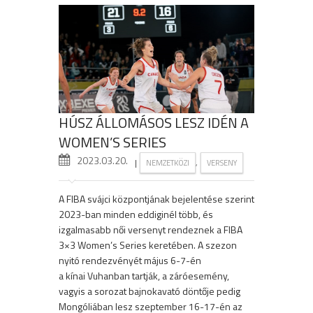
HÚSZ ÁLLOMÁSOS LESZ IDÉN A
WOMEN’S SERIES
2023.03.20.
|
,
NEMZETKÖZI
VERSENY
A FIBA svájci központjának bejelentése szerint
2023-ban minden eddiginél több, és
izgalmasabb női versenyt rendeznek a FIBA
3×3 Women’s Series keretében. A szezon
nyitó rendezvényét május 6-7-én
a kínai Vuhanban tartják, a záróesemény,
vagyis a sorozat bajnokavató döntője pedig
Mongóliában lesz szeptember 16-17-én az