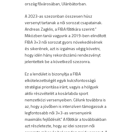
ország fővárosában, Ulánbátorban.
A 2023-as szezonban összesen húsz
versenyt tartanak a női sorozat csapatainak.
Andreas Zagklis, a FIBA főtitkára szerint:”
Miközben tanúi vagyunk a 2019-ben elindított
FIBA ​​3×3 női sorozat gyors növekedésének
és sikerének, azt is izgalmas végig követni,
hogy idén hány rekordszámú rendezvényt
jelentettek be a következő szezonra.
Ez a lendület is bizonyítja a FIBA ​​
elkötelezettségét egyik kulcsfontosságú
stratégiai prioritása iránt, vagyis a hölgyek
aktív részvételét a kosárlabda sport
nemzetközi versenyeiben. Célunk továbbra is
az, hogy a jövőben is intenzíven támogassuk a
legfontosabb női 3×3-as versenyeink
maximális fejlődését.” A főtitkár a továbbiakban
azt részletezte, hogy az idei szezon női