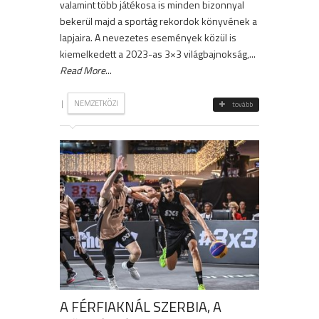
valamint több játékosa is minden bizonnyal
bekerül majd a sportág rekordok könyvének a
lapjaira. A nevezetes események közül is
kiemelkedett a 2023-as 3×3 világbajnokság,...
Read More
...
|
NEMZETKÖZI
tovább
A FÉRFIAKNÁL SZERBIA, A