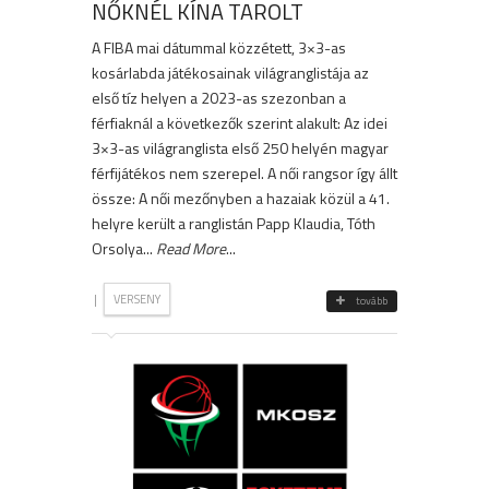
NŐKNÉL KÍNA TAROLT
A FIBA mai dátummal közzétett, 3×3-as
kosárlabda játékosainak világranglistája az
első tíz helyen a 2023-as szezonban a
férfiaknál a következők szerint alakult: Az idei
3×3-as világranglista első 250 helyén magyar
férfijátékos nem szerepel. A női rangsor így állt
össze: A női mezőnyben a hazaiak közül a 41.
helyre került a ranglistán Papp Klaudia, Tóth
Orsolya...
Read More
...
|
VERSENY
tovább