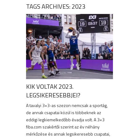
TAGS ARCHIVES: 2023
KIK VOLTAK 2023.
LEGSIKERESEBBJEI?
A tavalyi 3×3-as szezon nemcsak a sportág,
de annak csapatai közül is többeknek az
eddigi legkiemelkedőbb évadja volt. A 3×3
fiba.com szakértői szerint az év néhány
mérkőzése és annak legsikeresebb csapatai,