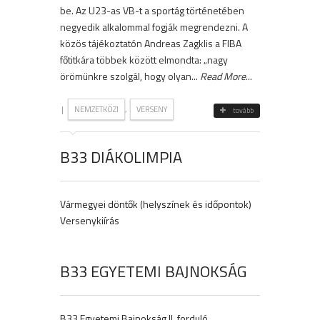
be. Az U23-as VB-t a sportág történetében
negyedik alkalommal fogják megrendezni. A
közös tájékoztatón Andreas Zagklis a FIBA
főtitkára többek között elmondta: „nagy
örömünkre szolgál, hogy olyan...
Read More
...
|
,
NEMZETKÖZI
VERSENY
tovább
B33 DIÁKOLIMPIA
Vármegyei döntők (helyszínek és időpontok)
Versenykiírás
B33 EGYETEMI BAJNOKSÁG
B33 Egyetemi Bajnokság II. forduló