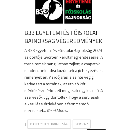
B33 EGYETEMI ÉS FŐISKOLAI
BAJNOKSÁG VÉGEREDMÉNYEK
A B33 Egyetemi és Főiskolai Bajnokság 2023-
as döntője Győrben került megrendezésre. A
torna remek hangulatban zajlott, a csapatok
mindent beleadva küzdöttek a jó helyezések
reményében. Az időjárás is szinte végig
kedvezett a tornának, az utolsó két
mérkőzésre érkezett meg csak egy kis eső. A
szervezők úgy döntöttek, hogy a sérülések
elkerülése érdekében a fennmaradó
meccseket...
Read More
...
|
,
B33 EGYETEMI BAJNOKSÁG
VERSENY