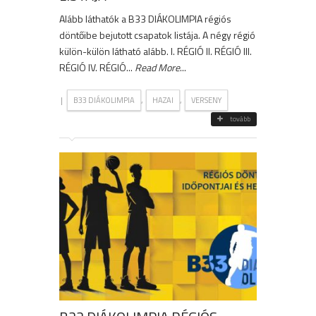
Alább láthatók a B33 DIÁKOLIMPIA régiós
döntőibe bejutott csapatok listája. A négy régió
külön-külön látható alább. I. RÉGIÓ II. RÉGIÓ III.
RÉGIÓ IV. RÉGIÓ...
Read More
...
|
,
,
B33 DIÁKOLIMPIA
HAZAI
VERSENY
tovább