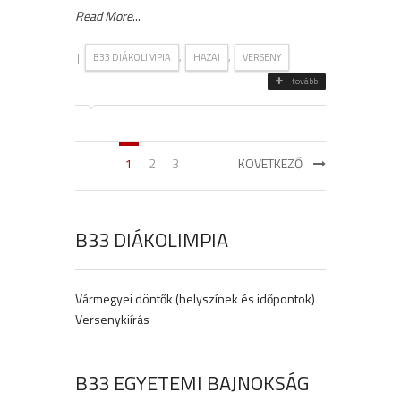
Read More
...
|
,
,
B33 DIÁKOLIMPIA
HAZAI
VERSENY
tovább
1
2
3
KÖVETKEZŐ
B33 DIÁKOLIMPIA
Vármegyei döntők (helyszínek és időpontok)
Versenykiírás
B33 EGYETEMI BAJNOKSÁG