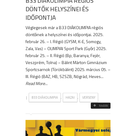
B33 DIÁKOLIMPIA RÉGIÓS
DÖNTŐK HELYSZÍNEI ÉS
IDŐPONTJA
Véglegesek már a B33 DIÁKOLIMPIA régiós
döntőinek a helyszínei és időpontjai. 2025.
február 26. – I. Régió (GYSM, K-E, Somogy,
Zala, Vas) – OLIMPIAI Sport Park (Győr) 2025.
február 25. – II. Régió (Bp, Baranya, Fejér,
Veszprém, Tolna) – Bálint Márton Gimnázium
Sportcsarnok (Törökbálint) 2025. március 05. –
III. Régió (BAZ, HB, SZSZB, Nógrád, Heves...
Read More
...
|
,
,
B33 DIÁKOLIMPIA
HAZAI
VERSENY
tovább