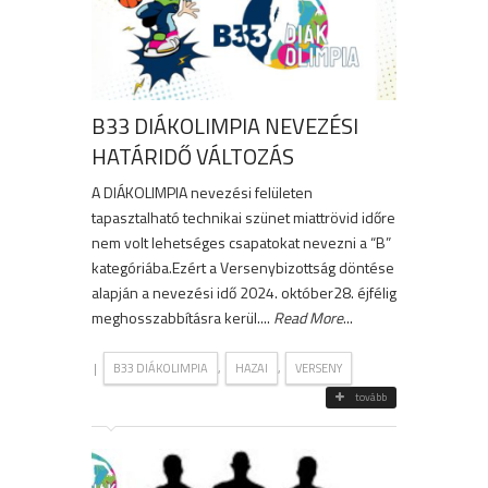
B33 DIÁKOLIMPIA NEVEZÉSI
HATÁRIDŐ VÁLTOZÁS
A DIÁKOLIMPIA nevezési felületen
tapasztalható technikai szünet miattrövid időre
nem volt lehetséges csapatokat nevezni a “B”
kategóriába.Ezért a Versenybizottság döntése
alapján a nevezési idő 2024. október28. éjfélig
meghosszabbításra kerül....
Read More
...
|
,
,
B33 DIÁKOLIMPIA
HAZAI
VERSENY
tovább