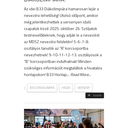
Az idei B33 Diákolimpiára hamarosan lejár a
nevezési lehetőség! Utolsó időpont, amikor
még jelentkezhettek a versenyen iduló
csapatok közé 2025. október 26. Szóljatok
testnevelőiteknek, hogy adják le a nevezést
az MDSZ nevezési felületén! 5-6-7-8.
osztályos tanulók az “A” korcsoportba
nevezhetnek! 9-10-11-12-13. osztályosok a
“B” korcsoportban indulhatnak! Minden
szükséges információt megtaláltok a hivatalos
honlapokon! B33 Honlap...
Read More
...
|
,
,
B33 DIÁKOLIMPIA
HAZAI
VERSENY
tovább