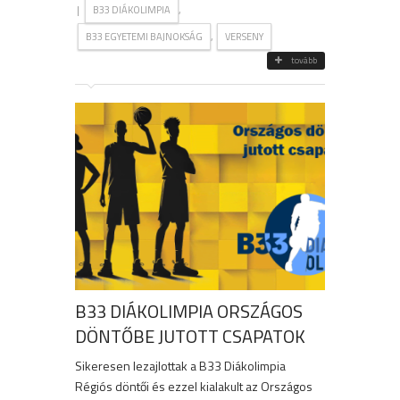
|
,
B33 DIÁKOLIMPIA
,
B33 EGYETEMI BAJNOKSÁG
VERSENY
tovább
B33 DIÁKOLIMPIA ORSZÁGOS
DÖNTŐBE JUTOTT CSAPATOK
Sikeresen lezajlottak a B33 Diákolimpia
Régiós döntői és ezzel kialakult az Országos