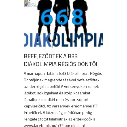
BEFEJEZŐDTEK A B33
DIÁKOLIMPIA RÉGIÓS DÖNTŐI
A mai napon, Tatán a B33 Diákolimpia I. Régiós
Döntőjének megrendezésével befejeződtek
az idei régiós döntők! A versenyeken remek
játékot, sok izgalmat és szép kosarakat
láthattunk mindkét nem és korcsoport
képviselőitől. Az versenyek eredményei ITT
érhetők el. A közösségi médiában pedig
rengeteg fotót találhatnak az érdeklődők a
www.facebook.hu/b33tour oldalon!...