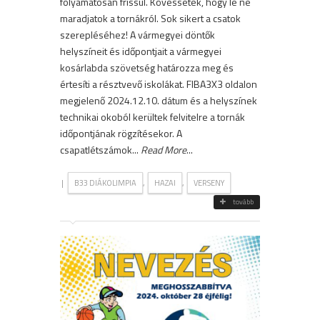
folyamatosan frissül. Kövessétek, hogy le ne
maradjatok a tornákról. Sok sikert a csatok
szerepléséhez! A vármegyei döntők
helyszíneit és időpontjait a vármegyei
kosárlabda szövetség határozza meg és
értesíti a résztvevő iskolákat. FIBA3X3 oldalon
megjelenő 2024.12.10. dátum és a helyszínek
technikai okoból kerültek felvitelre a tornák
időpontjának rögzítésekor. A
csapatlétszámok...
Read More
...
|
,
,
B33 DIÁKOLIMPIA
HAZAI
VERSENY
tovább