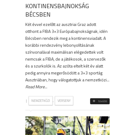
KONTINENSBAJNOKSÁG
BÉCSBEN
Két évvel ezelőtt az ausztriai Graz adott
otthont a FIBA 3×3 Európabajnokságnak, idén
Bécsben rendezik meg a kontinensviadalt. A
korábbi rendezvény lebonyolításának
színvonalával maximálisan elégedettek volt
nemcsak a FIBA, de a játékosok, a szervezők
és a szurkolók is. Az azóta eltelt két év alatt
pedig annyira megerősödött a 3×3 sportág
Ausztriában, hogy válogatottjuk a nemzetközi...
Read More
...
|
,
NEMZETKÖZI
VERSENY
tovább