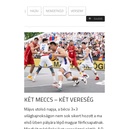
|
,
,
HAZAI
NEMZETKÖZI
VERSENY
tovább
KÉT MECCS – KÉT VERESÉG
Május utolsó napja, a bécsi 3×3
világbajnokságon nem sok sikert hozott a ma
első ízben pályára lépő magyar férficsapatnak.
Mindkét mérkőzésüket vereséggel zárták. A D