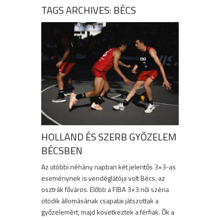
TAGS ARCHIVES: BÉCS
HOLLAND ÉS SZERB GYŐZELEM
BÉCSBEN
Az utóbbi néhány napban két jelentős 3×3-as
eseménynek is vendéglátója volt Bécs, az
osztrák főváros. Előbb a FIBA 3×3 női széria
ötödik állomásának csapatai játszottak a
győzelemért, majd következtek a férfiak. Ők a