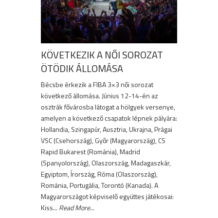
KÖVETKEZIK A NŐI SOROZAT
ÖTÖDIK ÁLLOMÁSA
Bécsbe érkezik a FIBA 3×3 női sorozat
következő állomása. Június 12-14-én az
osztrák fővárosba látogat a hölgyek versenye,
amelyen a következő csapatok lépnek pályára:
Hollandia, Szingapúr, Ausztria, Ukrajna, Prágai
VSC (Csehország), Győr (Magyarország), CS
Rapid Bukarest (Románia), Madrid
(Spanyolország), Olaszország, Madagaszkár,
Egyiptom, Írország, Róma (Olaszország),
Románia, Portugália, Torontó (Kanada). A
Magyarországot képviselő együttes játékosai:
Kiss...
Read More
...