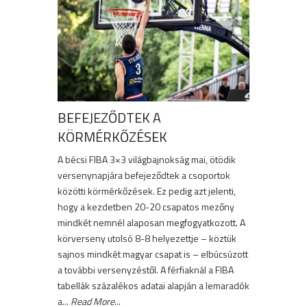
BEFEJEZŐDTEK A
KÖRMÉRKŐZÉSEK
A bécsi FIBA 3×3 világbajnokság mai, ötödik
versenynapjára befejeződtek a csoportok
közötti körmérkőzések. Ez pedig azt jelenti,
hogy a kezdetben 20-20 csapatos mezőny
mindkét nemnél alaposan megfogyatkozott. A
körverseny utolsó 8-8 helyezettje – köztük
sajnos mindkét magyar csapat is – elbúcsúzott
a további versenyzéstől. A férfiaknál a FIBA
tabellák százalékos adatai alapján a lemaradók
a...
Read More
...