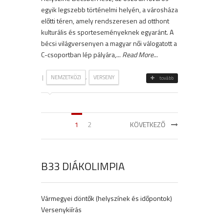
egyik legszebb történelmi helyén, a városháza
előtti téren, amely rendszeresen ad otthont
kulturális és sporteseményeknek egyaránt. A
bécsi világversenyen a magyar női válogatott a
C-csoportban lép pályára,...
Read More
...
|
,
NEMZETKÖZI
VERSENY
tovább
1
2
KÖVETKEZŐ
B33 DIÁKOLIMPIA
Vármegyei döntők (helyszínek és időpontok)
Versenykiírás