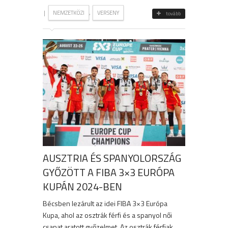
|
,
NEMZETKÖZI
VERSENY
tovább
AUSZTRIA ÉS SPANYOLORSZÁG
GYŐZÖTT A FIBA 3×3 EURÓPA
KUPÁN 2024-BEN
Bécsben lezárult az idei FIBA 3×3 Európa
Kupa, ahol az osztrák férfi és a spanyol női
csapat aratott győzelmet. Az osztrák férfiak