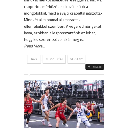
csoportos mérkőzéseik közül előbb a
mongolokkal, majd a svájci csapattal játszottak.
Mindkét alkalommal alulmaradtak
ellenfeleikkel szemben. A végeredményeket
látva, azokban a legbosszantóbb az lehet,
hogy kis szerencsével akár meg is...
Read More
...
|
,
,
HAZAI
NEMZETKÖZI
VERSENY
tovább