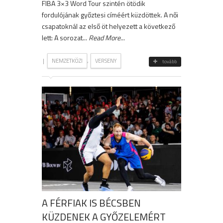
FIBA 3×3 Word Tour szintén ötödik
fordulójának győztesi címéért küzdöttek. A női
csapatoknál az első öt helyezett a következő
lett: A sorozat...
Read More
...
|
,
NEMZETKÖZI
VERSENY
tovább
A FÉRFIAK IS BÉCSBEN
KÜZDENEK A GYŐZELEMÉRT