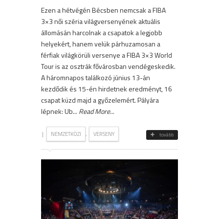
Ezen a hétvégén Bécsben nemcsak a FIBA
3×3 női széria világversenyének aktuális
állomásán harcolnak a csapatok a legjobb
helyekért, hanem velük párhuzamosan a
férfiak világkörüli versenye a FIBA 3×3 World
Tour is az osztrák fővárosban vendégeskedik.
A háromnapos találkozó június 13-án
kezdődik és 15-én hirdetnek eredményt, 16
csapat küzd majd a győzelemért. Pályára
lépnek: Ub...
Read More
...
|
,
NEMZETKÖZI
VERSENY
tovább