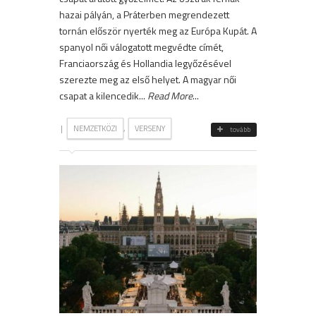
hazai pályán, a Práterben megrendezett
tornán először nyerték meg az Európa Kupát. A
spanyol női válogatott megvédte címét,
Franciaország és Hollandia legyőzésével
szerezte meg az első helyet. A magyar női
csapat a kilencedik...
Read More
...
|
,
NEMZETKÖZI
VERSENY
tovább