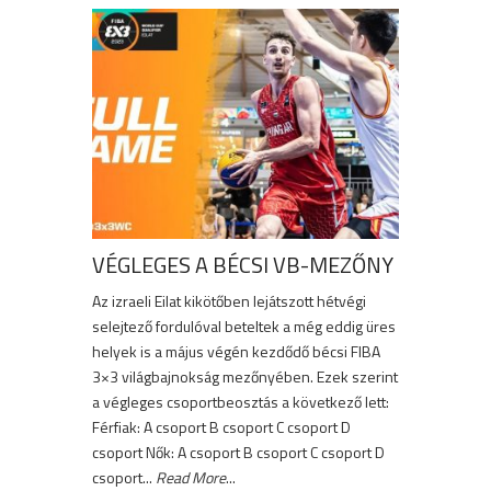
VÉGLEGES A BÉCSI VB-MEZŐNY
Az izraeli Eilat kikötőben lejátszott hétvégi
selejtező fordulóval beteltek a még eddig üres
helyek is a május végén kezdődő bécsi FIBA
3×3 világbajnokság mezőnyében. Ezek szerint
a végleges csoportbeosztás a következő lett:
Férfiak: A csoport B csoport C csoport D
csoport Nők: A csoport B csoport C csoport D
csoport...
Read More
...