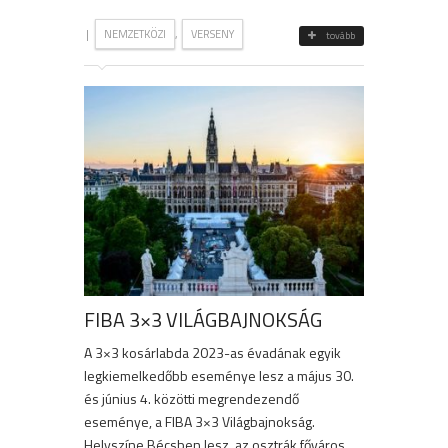
|
,
NEMZETKÖZI
VERSENY
tovább
FIBA 3×3 VILÁGBAJNOKSÁG
A 3×3 kosárlabda 2023-as évadának egyik
legkiemelkedőbb eseménye lesz a május 30.
és június 4. közötti megrendezendő
eseménye, a FIBA 3×3 Világbajnokság.
Helyszíne Bécsben lesz, az osztrák főváros