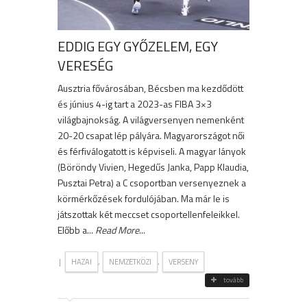
EDDIG EGY GYŐZELEM, EGY
VERESÉG
Ausztria fővárosában, Bécsben ma kezdődött
és június 4-ig tart a 2023-as FIBA 3×3
világbajnokság. A világversenyen nemenként
20-20 csapat lép pályára. Magyarországot női
és férfiválogatott is képviseli. A magyar lányok
(Böröndy Vivien, Hegedűs Janka, Papp Klaudia,
Pusztai Petra) a C csoportban versenyeznek a
körmérkőzések fordulójában. Ma már le is
játszottak két meccset csoportellenfeleikkel.
Előbb a...
Read More
...
|
,
,
HAZAI
NEMZETKÖZI
VERSENY
tovább