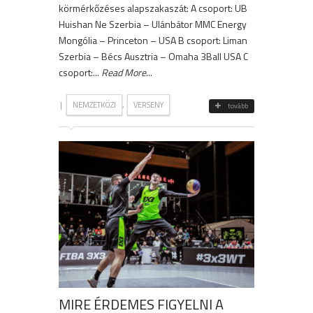
körmérkőzéses alapszakaszát: A csoport: UB
Huishan Ne Szerbia – Ulánbátor MMC Energy
Mongólia – Princeton – USA B csoport: Liman
Szerbia – Bécs Ausztria – Omaha 3Ball USA C
csoport:...
Read More
...
|
,
NEMZETKÖZI
VERSENY
tovább
MIRE ÉRDEMES FIGYELNI A