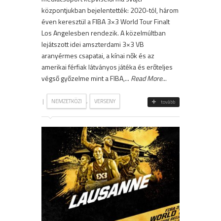
központjukban bejelentették: 2020-tól, három
éven keresztül a FIBA 3×3 World Tour Finalt
Los Angelesben rendezik. A közelmúltban
lejátszott idei amszterdami 3×3 VB
aranyérmes csapatai, a kínai nők és az
amerikai férfiak látványos játéka és erőteljes
végső győzelme mint a FIBA,...
Read More
...
|
,
NEMZETKÖZI
VERSENY
tovább