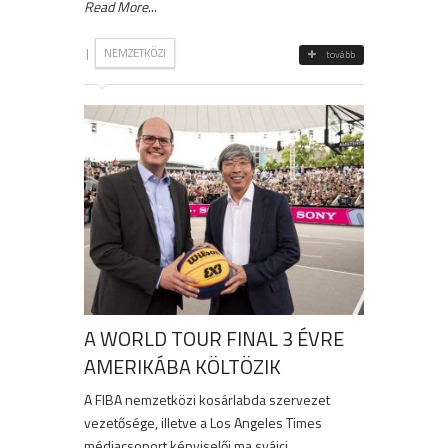
Read More
...
|
NEMZETKÖZI
tovább
A WORLD TOUR FINAL 3 ÉVRE
AMERIKÁBA KÖLTÖZIK
A FIBA nemzetközi kosárlabda szervezet
vezetősége, illetve a Los Angeles Times
médiacsoport képviselői ma svájci