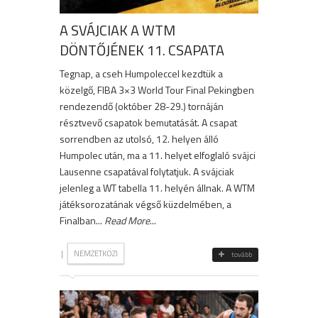
A SVÁJCIAK A WTM
DÖNTŐJÉNEK 11. CSAPATA
Tegnap, a cseh Humpoleccel kezdtük a
közelgő, FIBA 3×3 World Tour Final Pekingben
rendezendő (október 28-29.) tornáján
résztvevő csapatok bemutatását. A csapat
sorrendben az utolsó, 12. helyen álló
Humpolec után, ma a 11. helyet elfoglaló svájci
Lausenne csapatával folytatjuk. A svájciak
jelenleg a WT tabella 11. helyén állnak. A WTM
játéksorozatának végső küzdelmében, a
Finalban...
Read More
...
|
NEMZETKÖZI
tovább