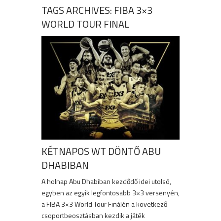
TAGS ARCHIVES: FIBA 3×3
WORLD TOUR FINAL
KÉTNAPOS WT DÖNTŐ ABU
DHABIBAN
A holnap Abu Dhabiban kezdődő idei utolsó,
egyben az egyik legfontosabb 3×3 versenyén,
a FIBA 3×3 World Tour Finálén a következő
csoportbeosztásban kezdik a játék