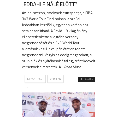
JEDDAHI FINÁLÉ ELŐTT?
Az idei szezon, amelynek csúcspontja, a FIBA
3×3 World Tour Final holnap, a szaúdi
Jeddahban kezdődik, egyetlen korábbihoz
sem hasonlítható. A Covid-19 világjárvány
ellehetetlenítette a legtöbb verseny
megrendezését és a 3×3 World Tour
állomások közül is csupán ötöt engedett
megrendezni. Vagyis az eddig megszokott, a
szurkolók és a játékosok által egyaránt kedvelt
versenyek elmaradtak. A...
Read More
...
|
,
NEMZETKÖZI
VERSENY
tovább