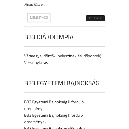
Read More
...
|
NEMZETKÖZI
tovább
B33 DIÁKOLIMPIA
Vármegyei döntők (helyszínek és időpontok)
Versenykiírás
B33 EGYETEMI BAJNOKSÁG
B33 Egyetemi Bajnokság II. forduló
eredmények
B33 Egyetemi Bajnokság I. forduló
eredmények
B33 Egyetemi Bajnokság időpontok