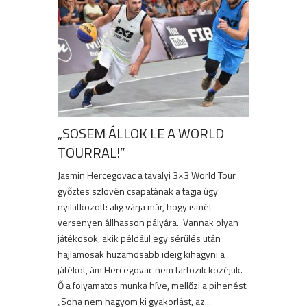
„SOSEM ÁLLOK LE A WORLD
TOURRAL!”
Jasmin Hercegovac a tavalyi 3×3 World Tour
győztes szlovén csapatának a tagja úgy
nyilatkozott: alig várja már, hogy ismét
versenyen állhasson pályára. Vannak olyan
játékosok, akik például egy sérülés után
hajlamosak huzamosabb ideig kihagyni a
játékot, ám Hercegovac nem tartozik közéjük.
Ő a folyamatos munka híve, mellőzi a pihenést.
„Soha nem hagyom ki gyakorlást, az...