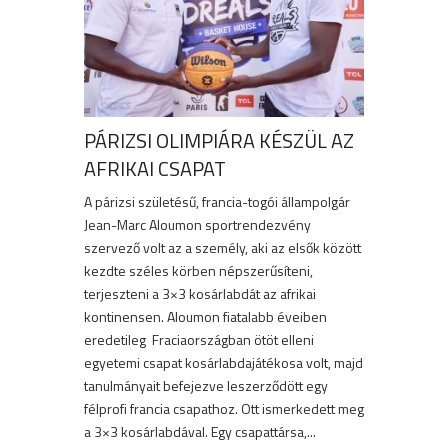
PÁRIZSI OLIMPIÁRA KÉSZÜL AZ
AFRIKAI CSAPAT
A párizsi születésű, francia-togói állampolgár
Jean-Marc Aloumon sportrendezvény
szervező volt az a személy, aki az elsők között
kezdte széles körben népszerűsíteni,
terjeszteni a 3×3 kosárlabdát az afrikai
kontinensen. Aloumon fiatalabb éveiben
eredetileg Fraciaországban ötöt elleni
egyetemi csapat kosárlabdajátékosa volt, majd
tanulmányait befejezve leszerződött egy
félprofi francia csapathoz. Ott ismerkedett meg
a 3×3 kosárlabdával. Egy csapattársa,...