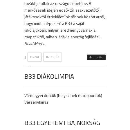
továbbjutottak az országos döntőbe. A
mérkőzések idején edzőktől, szakvezetőtől,
játékosoktól érdeklődtünk többek között arról,
hogy mióta népszerű a B33 a saját
iskolájukban, milyen eredményt várnak a
csapatuktól, miben látják a sportág fejlődési...
Read More
...
|
,
HAZAI
INTERJÚK
tovább
B33 DIÁKOLIMPIA
Vármegyei döntők (helyszínek és időpontok)
Versenykiírás
B33 EGYETEMI BAJNOKSÁG