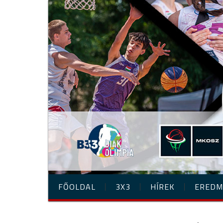
FŐOLDAL
3X3
HÍREK
EREDM