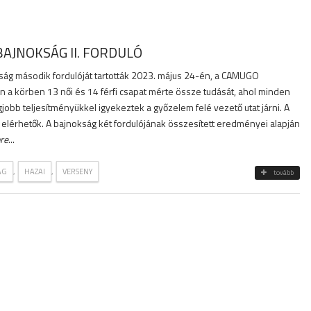
BAJNOKSÁG II. FORDULÓ
ág második fordulóját tartották 2023. május 24-én, a CAMUGO
 a körben 13 női és 14 férfi csapat mérte össze tudását, ahol minden
gjobb teljesítményükkel igyekeztek a győzelem felé vezető utat járni. A
 elérhetők. A bajnokság két fordulójának összesített eredményei alapján
re
...
,
,
ÁG
HAZAI
VERSENY
tovább