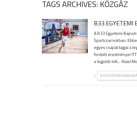
TAGS ARCHIVES: KÖZGÁZ
B33 EGYETEMI 
A B33 Egyetemi Bajnoks
Sportcsarnokban. Ebben
egyes csapat tagjai a le
forduló eredményei ITT
a legjobb két...
Read Mo
|
B33 EGYETEMI BAJNOKS