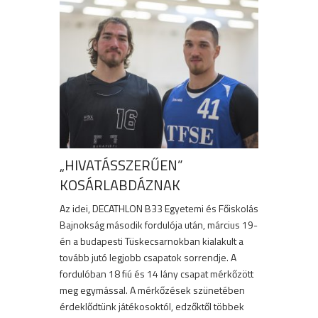
„HIVATÁSSZERŰEN”
KOSÁRLABDÁZNAK
Az idei, DECATHLON B33 Egyetemi és Főiskolás
Bajnokság második fordulója után, március 19-
én a budapesti Tüskecsarnokban kialakult a
tovább jutó legjobb csapatok sorrendje. A
fordulóban 18 fiú és 14 lány csapat mérkőzött
meg egymással. A mérkőzések szünetében
érdeklődtünk játékosoktól, edzőktől többek