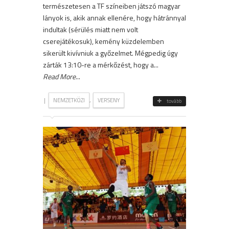
természetesen a TF színeiben játszó magyar
lányok is, akik annak ellenére, hogy hátránnyal
indultak (sérülés miatt nem volt
cserejátékosuk), kemény küzdelemben
sikerült kivívniuk a győzelmet. Mégpedig úgy
zárták 13:10-re a mérkőzést, hogy a...
Read More
...
|
,
NEMZETKÖZI
VERSENY
tovább