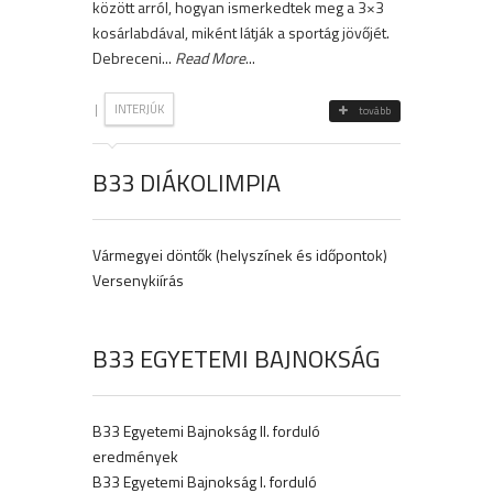
között arról, hogyan ismerkedtek meg a 3×3
kosárlabdával, miként látják a sportág jövőjét.
Debreceni...
Read More
...
|
INTERJÚK
tovább
B33 DIÁKOLIMPIA
Vármegyei döntők (helyszínek és időpontok)
Versenykiírás
B33 EGYETEMI BAJNOKSÁG
B33 Egyetemi Bajnokság II. forduló
eredmények
B33 Egyetemi Bajnokság I. forduló