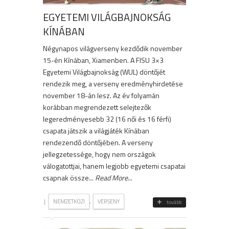
EGYETEMI VILÁGBAJNOKSÁG
KÍNÁBAN
Négynapos világverseny kezdődik november
15-én Kínában, Xiamenben. A FISU 3×3
Egyetemi Világbajnokság (WUL) döntőjét
rendezik meg, a verseny eredményhirdetése
november 18-án lesz. Az év folyamán
korábban megrendezett selejtezők
legeredményesebb 32 (16 női és 16 férfi)
csapata játszik a világjáték Kínában
rendezendő döntőjében. A verseny
jellegzetessége, hogy nem országok
válogatottjai, hanem legjobb egyetemi csapatai
csapnak össze...
Read More
...
|
,
NEMZETKÖZI
VERSENY
tovább