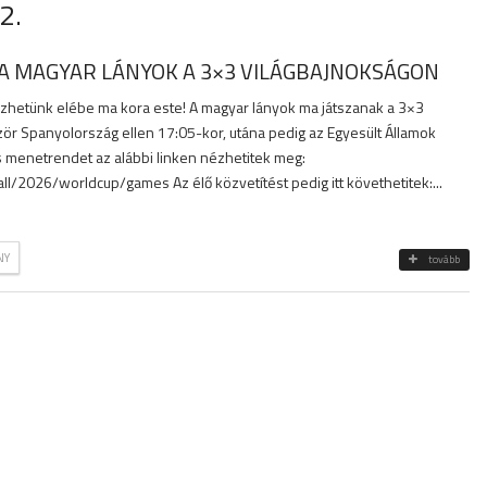
2.
A MAGYAR LÁNYOK A 3×3 VILÁGBAJNOKSÁGON
hetünk elébe ma kora este! A magyar lányok ma játszanak a 3×3
zör Spanyolország ellen 17:05-kor, utána pedig az Egyesült Államok
es menetrendet az alábbi linken nézhetitek meg:
all/2026/worldcup/games Az élő közvetítést pedig itt követhetitek:...
NY
tovább