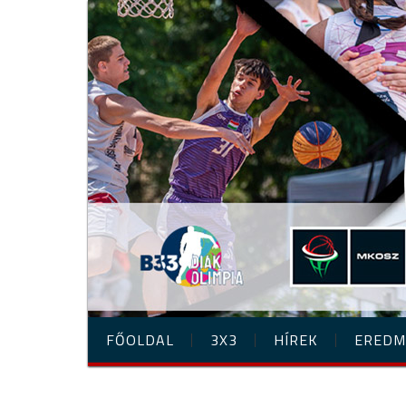
FŐOLDAL
3X3
HÍREK
EREDM