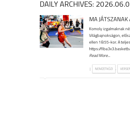
DAILY ARCHIVES:
2026.06.0
MA JÁTSZANAK 
Komoly izgalmaknak néz
Világbajnokságon, elős
ellen 18:55-kor. A telj
https://fiba3x3.basketb
Read More
...
|
,
NEMZETKÖZI
VERSE