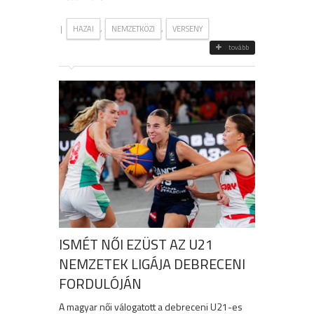
|
,
,
HAZAI
NEMZETKÖZI
VERSENY
tovább
ISMÉT NŐI EZÜST AZ U21
NEMZETEK LIGÁJA DEBRECENI
FORDULÓJÁN
A magyar női válogatott a debreceni U21-es