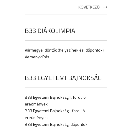
KÖVETKEZŐ
B33 DIÁKOLIMPIA
Vármegyei döntők (helyszínek és időpontok)
Versenykiírás
B33 EGYETEMI BAJNOKSÁG
B33 Egyetemi Bajnokság II. forduló
eredmények
B33 Egyetemi Bajnokság I. forduló
eredmények
B33 Egyetemi Bajnokság időpontok