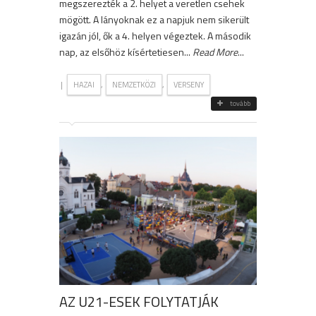
megszerezték a 2. helyet a veretlen csehek
mögött. A lányoknak ez a napjuk nem sikerült
igazán jól, ők a 4. helyen végeztek. A második
nap, az elsőhöz kísértetiesen...
Read More
...
|
,
,
HAZAI
NEMZETKÖZI
VERSENY
tovább
AZ U21-ESEK FOLYTATJÁK