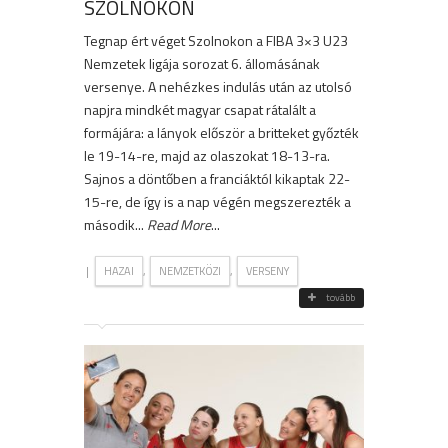
SZOLNOKON
Tegnap ért véget Szolnokon a FIBA 3×3 U23
Nemzetek ligája sorozat 6. állomásának
versenye. A nehézkes indulás után az utolsó
napjra mindkét magyar csapat rátalált a
formájára: a lányok először a britteket győzték
le 19-14-re, majd az olaszokat 18-13-ra.
Sajnos a döntőben a franciáktól kikaptak 22-
15-re, de így is a nap végén megszerezték a
második...
Read More
...
|
,
,
HAZAI
NEMZETKÖZI
VERSENY
tovább