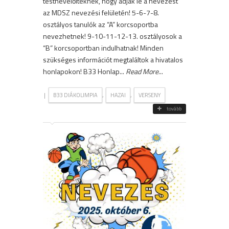
testnevelőiteknek, hogy adják le a nevezést
az MDSZ nevezési felületén! 5-6-7-8.
osztályos tanulók az “A” korcsoportba
nevezhetnek! 9-10-11-12-13. osztályosok a
“B” korcsoportban indulhatnak! Minden
szükséges információt megtaláltok a hivatalos
honlapokon! B33 Honlap...
Read More
...
|
,
,
B33 DIÁKOLIMPIA
HAZAI
VERSENY
tovább