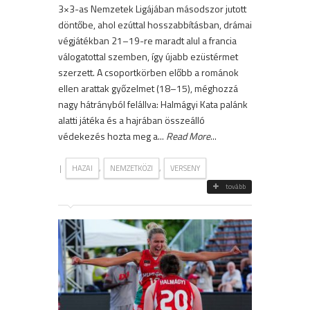
3×3-as Nemzetek Ligájában másodszor jutott
döntőbe, ahol ezúttal hosszabbításban, drámai
végjátékban 21–19-re maradt alul a francia
válogatottal szemben, így újabb ezüstérmet
szerzett. A csoportkörben előbb a románok
ellen arattak győzelmet (18–15), méghozzá
nagy hátrányból felállva: Halmágyi Kata palánk
alatti játéka és a hajrában összeálló
védekezés hozta meg a...
Read More
...
|
,
,
HAZAI
NEMZETKÖZI
VERSENY
tovább