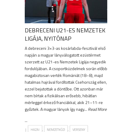
DEBRECENI U21-ES NEMZETEK
LIGÁJA, NYITÓNAP
A debreceni 3×3-as kosárlabda-fesztivál első
napján a magyar lányválogatott ezüstérmet
szerzett az U21-es Nemzetek Ligája negyedik
fordulójában. A csoportküzdelmek során előbb
magabiztosan verték Romániát (18–8), majd
hatalmas hajrával fordítottak Csehország ellen,
ezzel bejutottak a döntőbe. Ott azonban már
nem bírtak a fizikálisan erősebb, hibátlan
mérleggel érkező franciákkal, akik 21–11-re
győztek. A magyar lányok így nagy...
Read More
...
|
,
,
HAZAI
NEMZETKÖZI
VERSENY