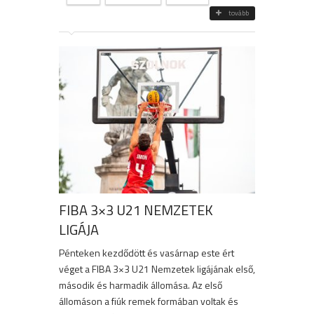
tovább
FIBA 3×3 U21 NEMZETEK
LIGÁJA
Pénteken kezdődött és vasárnap este ért
véget a FIBA 3×3 U21 Nemzetek ligájának első,
második és harmadik állomása. Az első
állomáson a fiúk remek formában voltak és