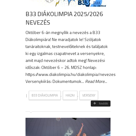
B33 DIÁKOLIMPIA 2025/2026
NEVEZÉS
Október 6-án megnyílik a nevezés a B33
Diákolimpiára! Ne maradjatok le! Szóljatok
tanáraitoknak, testnevelőiteknek és találjatok
ki egy izgalmas csapatnevet a versenyekre,
amit majd nevezéskor adtok meg! Nevezési
időszak: Október 6 – 26. MDSZ honlap:
https://www.diakolimpia.hu/diakolimpia/nevezes
Versenykiírás: Dokumentumok...
Read More
...
|
,
,
B33 DIÁKOLIMPIA
HAZAI
VERSENY
tovább