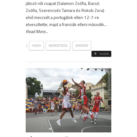
játszó női csapat (Salamon Zsófia, Bacsó
Zsófia, Szerencsés Tamara és Rokob Zora)
első meccsét a portugálok ellen 12-7-re
elveszítette, majd a franciák elleni második...
Read More
...
|
,
,
HAZAI
NEMZETKÖZI
VERSENY
tovább