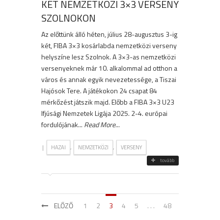
KÉT NEMZETKÖZI 3×3 VERSENY
SZOLNOKON
Az előttünk álló héten, július 28-augusztus 3-ig
két, FIBA 3×3 kosárlabda nemzetközi verseny
helyszíne lesz Szolnok. A 3×3-as nemzetközi
versenyeknek már 10. alkalommal ad otthon a
város és annak egyik nevezetessége, a Tiszai
Hajósok Tere. A játékokon 24 csapat 84
mérkőzést játszik majd. Előbb a FIBA 3×3 U23
Ifjúsági Nemzetek Ligája 2025. 2-4. európai
fordulójának...
Read More
...
|
,
,
HAZAI
NEMZETKÖZI
VERSENY
tovább
ELŐZŐ
1
2
3
4
5
. . .
48