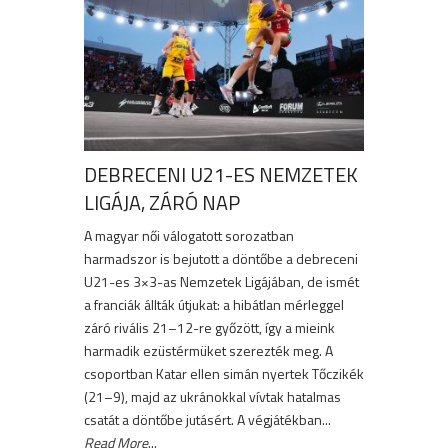
DEBRECENI U21-ES NEMZETEK
LIGÁJA, ZÁRÓ NAP
A magyar női válogatott sorozatban
harmadszor is bejutott a döntőbe a debreceni
U21-es 3×3-as Nemzetek Ligájában, de ismét
a franciák állták útjukat: a hibátlan mérleggel
záró rivális 21–12-re győzött, így a mieink
harmadik ezüstérmüket szerezték meg. A
csoportban Katar ellen simán nyertek Tőczikék
(21–9), majd az ukránokkal vívtak hatalmas
csatát a döntőbe jutásért. A végjátékban...
Read More
...