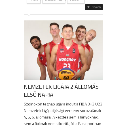
tovább
NEMZETEK LIGÁJA 2 ÁLLOMÁS
ELSŐ NAPJA
Szolnokon tegnap útjára indult a FIBA 3×3 U23
Nemzetek Ligája ifjúsági verseny sorozatának
4, 5, 6. állomása. A kezdés sem a lányoknak,
sem a fiuknak nem sikerült jól: a B csoportban