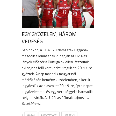
EGY GYŐZELEM, HÁROM
VERESÉG
Szolnokon, a FIBA 3×3 Nemzetek Ligájának
második állomásának 2. napján az U23-as
lányok először a Portugálok ellen játszottak,
aki sajnos felülkerekedtek rajtuk és 20-17-re
győztek. A nap második magyar női
mérkőzésén kemény küzdelemben, sikerült
legyőzniük az olaszokat 20-19-re, így a napot
1 győzelemmel és egy vereséggel a harmadik
helyen zárták. Az U23-as fiúknak sajnos a...
Read More
...
|
,
,
HAZAI
NEMZETKÖZI
VERSENY