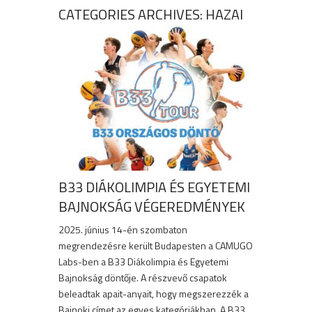
CATEGORIES ARCHIVES: HAZAI
B33 DIÁKOLIMPIA ÉS EGYETEMI
BAJNOKSÁG VÉGEREDMÉNYEK
2025. június 14-én szombaton
megrendezésre került Budapesten a CAMUGO
Labs-ben a B33 Diákolimpia és Egyetemi
Bajnokság döntője. A részvevő csapatok
beleadtak apait-anyait, hogy megszerezzék a
Bajnoki címet az egyes kategóriákban. A B33