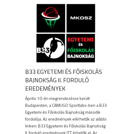
B33 EGYETEMI ÉS FŐISKOLÁS
BAJNOKSÁG II. FORDULÓ
EREDEMÉNYEK
Április 10-én megrendezésre került
Budapesten, a CAMUGO Sportlabs-ben a B33
Egyetemi és Főiskolás Bajnokság második
fordulója. Az eredmények elérhetők az alábbi
linken: B33 Egyetemi és Főiskolás Bajnokság
II. forduló eredmények ITT érhetők el. Az