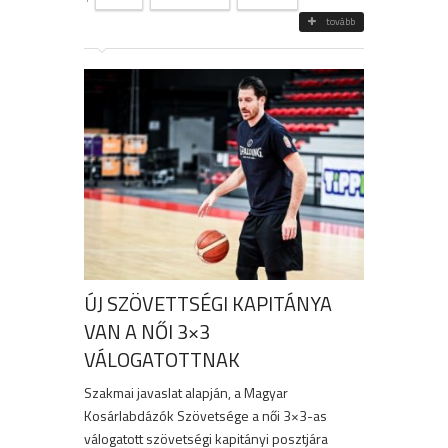
tovább
ÚJ SZÖVETTSÉGI KAPITÁNYA
VAN A NŐI 3×3
VÁLOGATOTTNAK
Szakmai javaslat alapján, a Magyar
Kosárlabdázók Szövetsége a női 3×3-as
válogatott szövetségi kapitányi posztjára