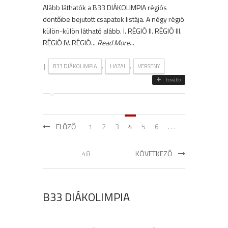
Alább láthatók a B33 DIÁKOLIMPIA régiós
döntőibe bejutott csapatok listája. A négy régió
külön-külön látható alább. I. RÉGIÓ II. RÉGIÓ III.
RÉGIÓ IV. RÉGIÓ...
Read More
...
|
,
,
B33 DIÁKOLIMPIA
HAZAI
VERSENY
tovább
ELŐZŐ
1
2
3
4
5
6
. . .
48
KÖVETKEZŐ
B33 DIÁKOLIMPIA