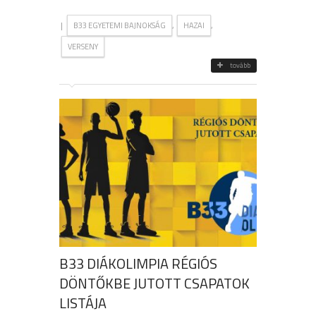
|
,
,
B33 EGYETEMI BAJNOKSÁG
HAZAI
VERSENY
tovább
B33 DIÁKOLIMPIA RÉGIÓS
DÖNTŐKBE JUTOTT CSAPATOK
LISTÁJA