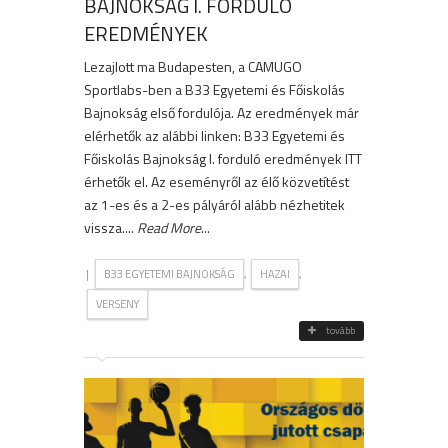
BAJNOKSÁG I. FORDULÓ
EREDMÉNYEK
Lezajlott ma Budapesten, a CAMUGO
Sportlabs-ben a B33 Egyetemi és Főiskolás
Bajnokság első fordulója. Az eredmények már
elérhetők az alábbi linken: B33 Egyetemi és
Főiskolás Bajnokság I. forduló eredmények ITT
érhetők el. Az eseményről az élő közvetítést
az 1-es és a 2-es pályáról alább nézhetitek
vissza....
Read More
...
|
,
,
B33 EGYETEMI BAJNOKSÁG
HAZAI
VERSENY
tovább