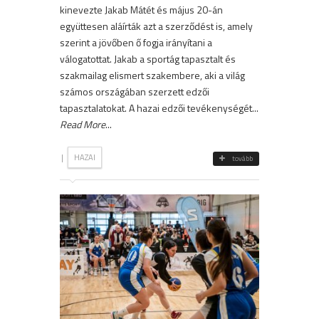
kinevezte Jakab Mátét és május 20-án
együttesen aláírták azt a szerződést is, amely
szerint a jövőben ő fogja irányítani a
válogatottat. Jakab a sportág tapasztalt és
szakmailag elismert szakembere, aki a világ
számos országában szerzett edzői
tapasztalatokat. A hazai edzői tevékenységét...
Read More
...
|
HAZAI
tovább