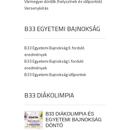
Vármegyei döntők (helyszínek és időpontok)
Versenykiírás
B33 EGYETEMI BAJNOKSÁG
B33 Egyetemi Bajnokság II. forduló
eredmények
B33 Egyetemi Bajnokság I. forduló
eredmények
B33 Egyetemi Bajnokság időpontok
B33 DIÁKOLIMPIA
B33 DIÁKOLIMPIA ÉS
EGYETEMI BAJNOKSÁG
DÖNTŐ