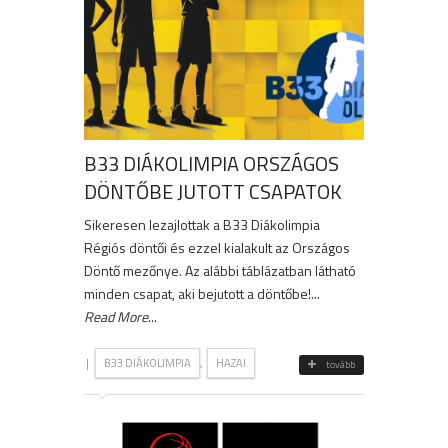
B33 DIÁKOLIMPIA ORSZÁGOS
DÖNTŐBE JUTOTT CSAPATOK
Sikeresen lezajlottak a B33 Diákolimpia
Régiós döntői és ezzel kialakult az Országos
Döntő mezőnye. Az alábbi táblázatban látható
minden csapat, aki bejutott a döntőbe!...
Read More
...
|
,
B33 DIÁKOLIMPIA
HAZAI
tovább