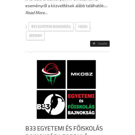
eseményről a közvetítések alább találhatók:...
Read More
...
|
,
,
B33 EGYETEMI BAJNOKSÁG
HAZAI
VERSENY
tovább
B33 EGYETEMI ÉS FŐISKOLÁS