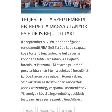
TELJES LETT A SZEPTEMBERI
EB-KERET, A MAGYAR LÁNYOK
ÉS FIÚK IS BEJUTOTTAK!
A szeptember 5-7-én, Koppenhágában
rendezendő FIBA 3×3 Európa kupa csapatai
közé történő bejutáshoz, e hét végén a
kontinens több városában is selejtező
fordulókat játszottak. Mint azt egy korábbi
posztunkban már írtuk, a selejtező fordulókat
Európa három országában, Romániában,
Szlovákiában és Koszovóban rendezték
annak a tizennégy csapatnak (nemenként 7-
7), amelyek közül a legeredményesebbek
biztosan részesei lesznek...
Read More
...
|
,
,
HAZAI
NEMZETKÖZI
VERSENY