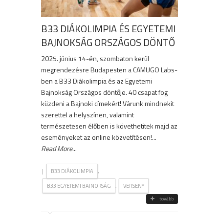
B33 DIÁKOLIMPIA ÉS EGYETEMI
BAJNOKSÁG ORSZÁGOS DÖNTŐ
2025. június 14-én, szombaton kerül
megrendezésre Budapesten a CAMUGO Labs-
ben a B33 Diákolimpia és az Egyetemi
Bajnokság Országos döntője. 40 csapat fog
küzdeni a Bajnoki címekért! Várunk mindnekit
szerettel a helyszínen, valamint
természetesen élőben is követhetitek majd az
eseményeket az online közvetítésen!...
Read More
...
|
,
B33 DIÁKOLIMPIA
,
B33 EGYETEMI BAJNOKSÁG
VERSENY
tovább