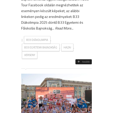
Tour Facebook oldalán megnézhetitek az
eseményen készült képeket, az alábbi
linkeken pedig az eredményeket: B33
Diákolimpia 2025 döntő B33 Egyetemi és
Főiskolás Bajnokság...
Read More
...
|
,
B33 DIÁKOLIMPIA
,
,
B33 EGYETEMI BAJNOKSÁG
HAZAI
VERSENY
tovább