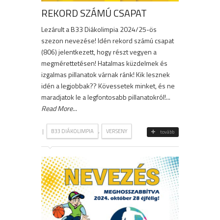
REKORD SZÁMÚ CSAPAT
Lezárult a B33 Diákolimpia 2024/25-ös
szezon nevezése! Idén rekord számú csapat
(806) jelentkezett, hogy részt vegyen a
megmérettetésen! Hatalmas küzdelmek és
izgalmas pillanatok várnak ránk! Kik lesznek
idén a legjobbak?? Kövessetek minket, és ne
maradjatok le a legfontosabb pillanatokról!...
Read More
...
|
,
B33 DIÁKOLIMPIA
VERSENY
tovább