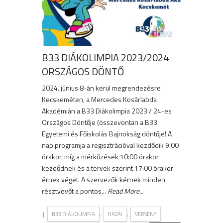
B33 DIÁKOLIMPIA 2023/2024
ORSZÁGOS DÖNTŐ
2024. június 8-án kerül megrendezésre
Kecskeméten, a Mercedes Kosárlabda
Akadémián a B33 Diákolimpia 2023 / 24-es
Országos Döntője (összevontan a B33
Egyetemi és Főiskolás Bajnokság döntője! A
nap programja a regisztrációval kezdődik 9:00
órakor, míg a mérkőzések 10:00 órakor
kezdődnek és a tervek szerint 17:00 órakor
érnek véget. A szervezők kérnek minden
résztvevőt a pontos...
Read More
...
|
,
,
B33 DIÁKOLIMPIA
HAZAI
VERSENY