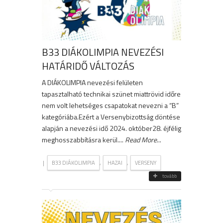
B33 DIÁKOLIMPIA NEVEZÉSI
HATÁRIDŐ VÁLTOZÁS
A DIÁKOLIMPIA nevezési felületen
tapasztalható technikai szünet miattrövid időre
nem volt lehetséges csapatokat nevezni a “B”
kategóriába.Ezért a Versenybizottság döntése
alapján a nevezési idő 2024. október28. éjfélig
meghosszabbításra kerül....
Read More
...
|
,
,
B33 DIÁKOLIMPIA
HAZAI
VERSENY
tovább