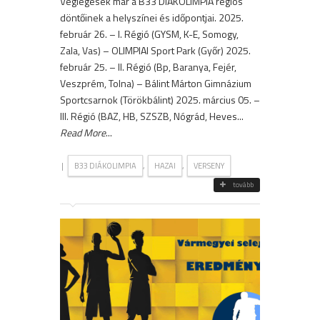
Véglegesek már a B33 DIÁKOLIMPIA régiós
döntőinek a helyszínei és időpontjai. 2025.
február 26. – I. Régió (GYSM, K-E, Somogy,
Zala, Vas) – OLIMPIAI Sport Park (Győr) 2025.
február 25. – II. Régió (Bp, Baranya, Fejér,
Veszprém, Tolna) – Bálint Márton Gimnázium
Sportcsarnok (Törökbálint) 2025. március 05. –
III. Régió (BAZ, HB, SZSZB, Nógrád, Heves...
Read More
...
|
,
,
B33 DIÁKOLIMPIA
HAZAI
VERSENY
tovább