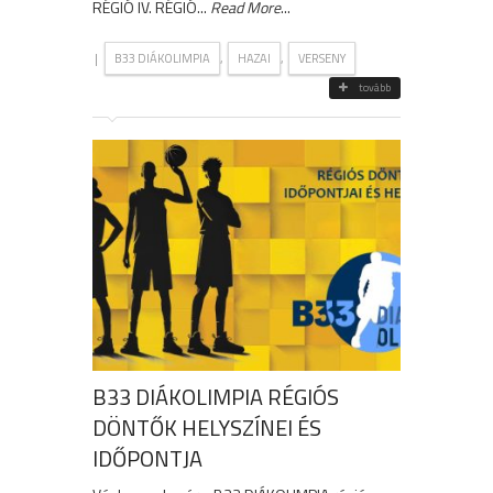
RÉGIÓ IV. RÉGIÓ...
Read More
...
|
,
,
B33 DIÁKOLIMPIA
HAZAI
VERSENY
tovább
B33 DIÁKOLIMPIA RÉGIÓS
DÖNTŐK HELYSZÍNEI ÉS
IDŐPONTJA