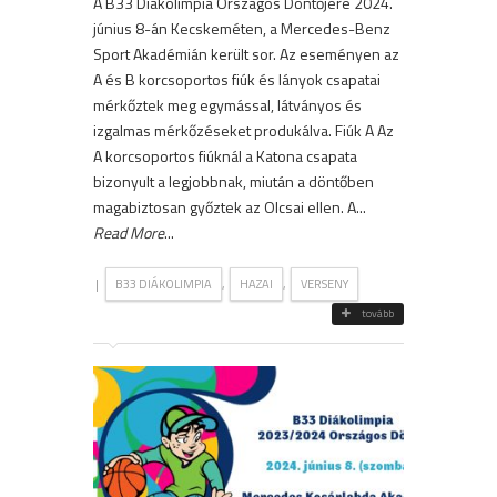
A B33 Diákolimpia Országos Döntőjére 2024.
június 8-án Kecskeméten, a Mercedes-Benz
Sport Akadémián került sor. Az eseményen az
A és B korcsoportos fiúk és lányok csapatai
mérkőztek meg egymással, látványos és
izgalmas mérkőzéseket produkálva. Fiúk A Az
A korcsoportos fiúknál a Katona csapata
bizonyult a legjobbnak, miután a döntőben
magabiztosan győztek az Olcsai ellen. A...
Read More
...
|
,
,
B33 DIÁKOLIMPIA
HAZAI
VERSENY
tovább