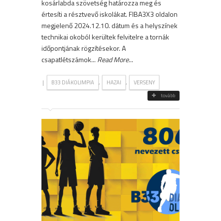
kosárlabda szövetség határozza meg és
értesíti a résztvevő iskolákat. FIBA3X3 oldalon
megjelenő 2024.12.10. dátum és a helyszínek
technikai okoból kerültek felvitelre a tornák
időpontjának rögzítésekor. A
csapatlétszámok...
Read More
...
|
,
,
B33 DIÁKOLIMPIA
HAZAI
VERSENY
tovább