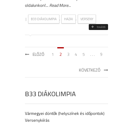
oldalunkon!...
Read More
...
|
,
,
B33 DIÁKOLIMPIA
HAZAI
VERSENY
tovább
ELŐZŐ
1
2
3
4
5
. . .
9
KÖVETKEZŐ
B33 DIÁKOLIMPIA
Vármegyei döntők (helyszínek és időpontok)
Versenykiírás