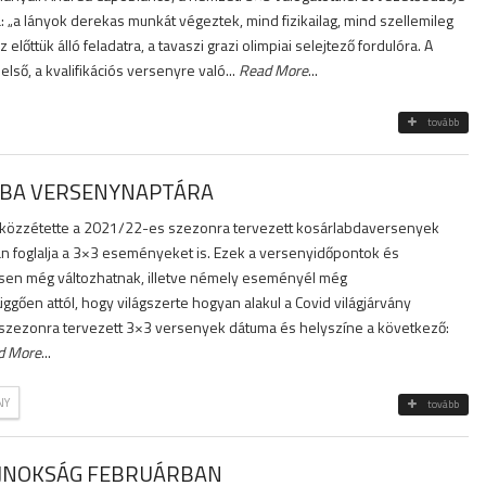
: „a lányok derekas munkát végeztek, mind fizikailag, mind szellemileg
előttük álló feladatra, a tavaszi grazi olimpiai selejtező fordulóra. A
első, a kvalifikációs versenyre való...
Read More
...
tovább
FIBA VERSENYNAPTÁRA
a közzétette a 2021/22-es szezonra tervezett kosárlabdaversenyek
n foglalja a 3×3 eseményeket is. Ezek a versenyidőpontok és
sen még változhatnak, illetve némely eseményél még
ggően attól, hogy világszerte hogyan alakul a Covid világjárvány
 szezonra tervezett 3×3 versenyek dátuma és helyszíne a következő:
d More
...
NY
tovább
AJNOKSÁG FEBRUÁRBAN