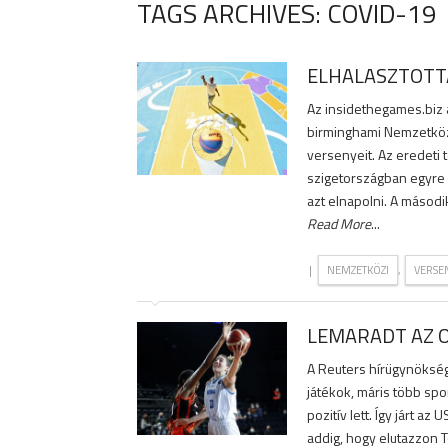
TAGS ARCHIVES: COVID-19
ELHALASZTOTTÁ
Az insidethegames.biz á
birminghami Nemzetközö
versenyeit. Az eredeti
szigetországban egyre 
azt elnapolni. A második
Read More
...
|
,
NEMZETKÖZI
VERSE
LEMARADT AZ 
A Reuters hírügynöksé
játékok, máris több spo
pozitív lett. Így járt az
addig, hogy elutazzon T