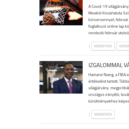
A Covid-19 világjárvány
Mexikói Kosárlabda Szö
körversennyel, február 
foglalkozó online lap 
rendezik február utolsó
|
,
NEMZETKÖZI
VERSE
IZGALOMMAL VÁ
Hamane Niang, a FIBA e
értékelést tartott. Töb
világjárvány megpróbált
országos irányítói, tová
körülményekhez képest a
|
NEMZETKÖZI