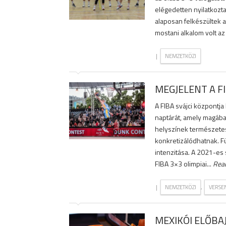
elégedetten nyilatkozta
alaposan felkészültek az 
mostani alkalom volt az 
|
NEMZETKÖZI
MEGJELENT A 
A FIBA svájci központj
naptárát, amely magába
helyszínek természete
konkretizálódhatnak. Fü
intenzitása. A 2021-es
FIBA 3×3 olimpiai...
Rea
|
,
NEMZETKÖZI
VERSE
MEXIKÓI ELŐB