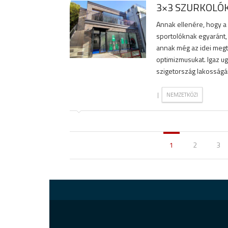
3×3 SZURKOLÓK
Annak ellenére, hogy a 
sportolóknak egyaránt, 
annak még az idei megt
optimizmusukat. Igaz u
szigetország lakosságá
|
NEMZETKÖZI
1
2
3