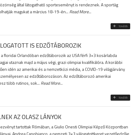
özönség által látogatható sporteseményt is rendeznek. A sportág
olhatják magukat a március 18-19-én...
Read More
...
tovább
ÁLOGATOTT IS EDZŐTÁBOROZIK
 a floridai Orlandóban edzőtáborozik az USA férfi 3×3 kosárlabda
agjai utaznak majd a május végi, grazi olimpiai kvalifikálóra. A korábbi
rően idén az amerikai és a nemzetközi média, a COVID-19 világjárvány
t személyesen az edzőtáborozáson. Az edzőtáborozó amerikai
esz több rutinos, sok...
Read More
...
tovább
NEK AZ OLASZ LÁNYOK
zvényt tartottak Rómában, a Giulio Onesti Olimpiai Képző Központban
 lányai. Andrea Capobianco, a nemzeti 3×3 válogatottkeret vezetőedzője