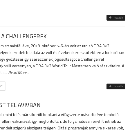
tovább
 A CHALLENGEREK
 miatt másfél éve, 2019. október 5-6-án volt az utolsó FIBA 3×3
elynek eredeti feladata az volt és éveken keresztül ebben a funkcióban
ogy győztesei így szerezzenek jogosultságot a Challengerrel
gkörüli versenyen, a FIBA 3×3 World Tour Mastersen való részvételre. A
 a...
Read More
...
NY
tovább
ST TEL AVIVBAN
bb mint felét már sikerült beoltani a világszerte második éve tomboló
 elleni vakcinával, így megfontoltan, de folyamatosan enyhíthetnek az
ndelt szigorú elszigeteltségen. Oltási programjuk annyira sikeres volt,