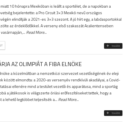
 miatt 10 hónapra Mexikóban is leállt a sportélet, de a napokban a
vetség bejelentette: a Pro Circuit 3×3 Mexikó nevű országos
végén elindítják a 2021-es 3×3 szezont. A jó hírt egy, a labdasportokkal
közölte az érdeklődőkkel. A verseny első szakaszát Acalientenseben
 vasárnapján,...
Read More
...
NY
tovább
RJA AZ OLIMPIÁT A FIBA ELNÖKE
lnöke a közelmúltban a nemzetközi szervezet vezetőségének év eleji
bek között elmondta: a 2020-as versenyév rendkívüli akadályai, a Covid-
atásai ellenére mind a testület vezetői és apparátusa, mind a sportág
bbá a játékosok is világszerte óriási erőfeszítéseket tettek, hogy a
 lehető legtöbbet teljesítsék a...
Read More
...
tovább