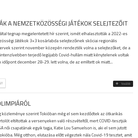
K A NEMZETKÖZÖSSÉGI JÁTÉKOK SELEJTEZŐIT
ltal tegnap megjelentetett hír szerint, ismét elhalasztották a 2022-es
sségi Játékok 3×3 kosárlabda selejtezőinek skóciai regionális
 tervek szerint november közepén rendezték volna a selejtezőket, de a
intenzívebben terjedő legújabb Covid-hullám miatt kénytelenek voltak
 időpont december 28-29. lett volna, de az említett ok miatt...
NY
tovább
OLIMPIÁRÓL
g közleménye szerint Tokióban még el sem kezdődtek az ötkarikás
rtolót eltiltottak a versenyeken való részvételtől, mert COVID-tesztjük
 USA női csapatának egyik tagja, Katie Lou Samuelson is, aki el sem jutott
okióba. Még otthon, elutazása előtt végeztek nála Covid-19 tesztet, amit