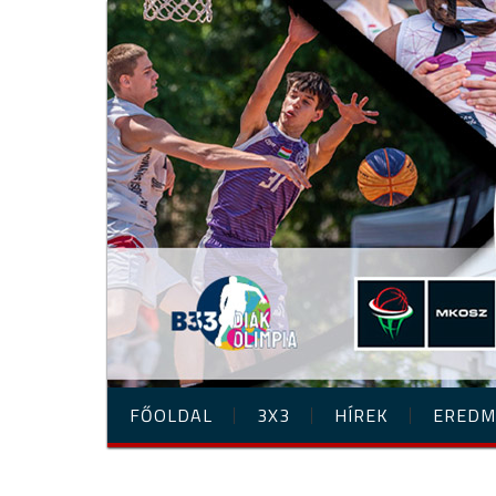
FŐOLDAL
3X3
HÍREK
EREDM