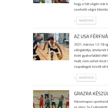
hogy e hét végén már k
szurkolói végre kitomb
|
NEMZETKÖZI
AZ USA FÉRFIV
2021. március 12-18-ig
válogatottja, amelynek t
évek gyakorlatától elté
miatt, nem vehet rész
csapattagok között ott l
|
NEMZETKÖZI
GRAZRA KÉSZÜL
Háromnapos sportrende
az olasz 3×3 válogatott