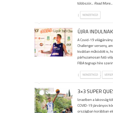
többször...
Read More
...
|
NEMZETKÖZI
ÚJRA INDULNAK
A Covid-19 világjárvány
Challenger verseny, am
kiválóan működött is, h
párhuzamosan futó vilá
FIBA tegnapi híre szerint
|
,
NEMZETKÖZI
VERSE
3×3 SUPER QUE
Izraelben a lakosság tö
COVID-19 járványos kór
országban korábban elre