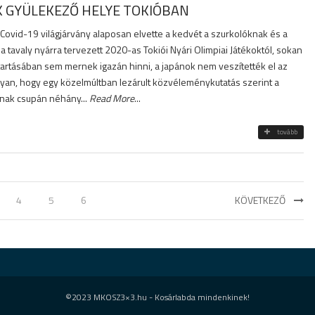
 GYÜLEKEZŐ HELYE TOKIÓBAN
Covid-19 világjárvány alaposan elvette a kedvét a szurkolóknak és a
a tavaly nyárra tervezett 2020-as Tokiói Nyári Olimpiai Játékoktól, sokan
artásában sem mernek igazán hinni, a japánok nem veszítették el az
gyan, hogy egy közelmúltban lezárult közvéleménykutatás szerint a
nak csupán néhány...
Read More
...
tovább
4
5
6
KÖVETKEZŐ
©2023 MKOSZ3×3.hu - Kosárlabda mindenkinek!