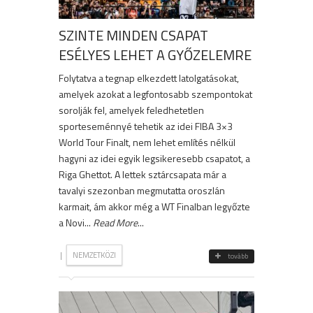
SZINTE MINDEN CSAPAT
ESÉLYES LEHET A GYŐZELEMRE
Folytatva a tegnap elkezdett latolgatásokat,
amelyek azokat a legfontosabb szempontokat
sorolják fel, amelyek feledhetetlen
sporteseménnyé tehetik az idei FIBA 3×3
World Tour Finalt, nem lehet említés nélkül
hagyni az idei egyik legsikeresebb csapatot, a
Riga Ghettot. A lettek sztárcsapata már a
tavalyi szezonban megmutatta oroszlán
karmait, ám akkor még a WT Finalban legyőzte
a Novi...
Read More
...
|
NEMZETKÖZI
tovább