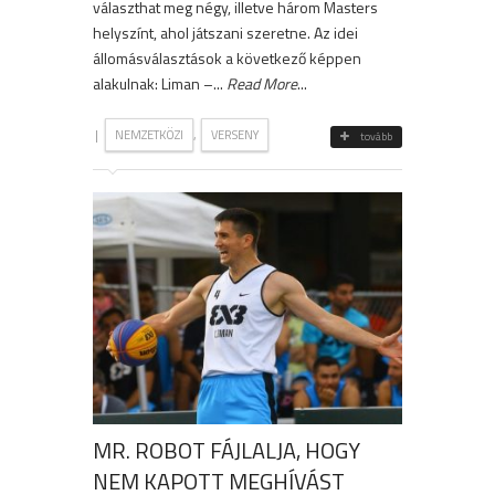
választhat meg négy, illetve három Masters
helyszínt, ahol játszani szeretne. Az idei
állomásválasztások a következő képpen
alakulnak: Liman –...
Read More
...
|
,
NEMZETKÖZI
VERSENY
tovább
MR. ROBOT FÁJLALJA, HOGY
NEM KAPOTT MEGHÍVÁST