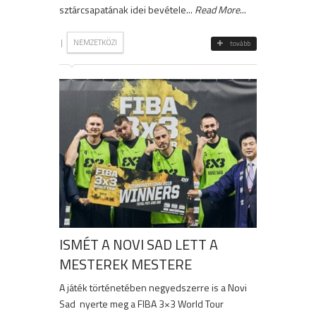
sztárcsapatának idei bevétele...
Read More
...
|
NEMZETKÖZI
tovább
ISMÉT A NOVI SAD LETT A
MESTEREK MESTERE
A játék történetében negyedszerre is a Novi
Sad nyerte meg a FIBA 3×3 World Tour