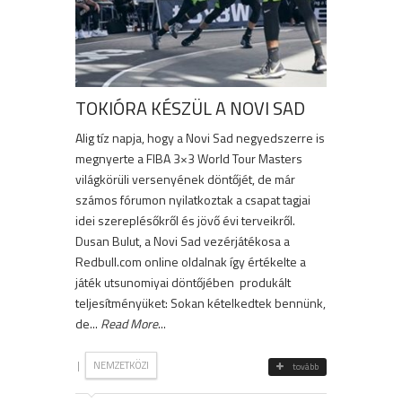
TOKIÓRA KÉSZÜL A NOVI SAD
Alig tíz napja, hogy a Novi Sad negyedszerre is
megnyerte a FIBA 3×3 World Tour Masters
világkörüli versenyének döntőjét, de már
számos fórumon nyilatkoztak a csapat tagjai
idei szereplésőkről és jövő évi terveikről.
Dusan Bulut, a Novi Sad vezérjátékosa a
Redbull.com online oldalnak így értékelte a
játék utsunomiyai döntőjében produkált
teljesítményüket: Sokan kételkedtek bennünk,
de...
Read More
...
|
NEMZETKÖZI
tovább