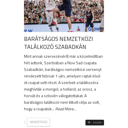
BARÁTSÁGOS NEMZETKÖZI
TALÁLKOZÓ SZABADKÁN
Mint annak szervezéséről már a közelmúltban
hírt adtunk, Szerbiában a Novi Sad csapata
Szabadkán, barátságos nemzetközi versenyt
rendezett február 1-jén, amelyen rajtuk kívül
öt csapat vett részt. A szerbek a találkozóra
meghívták a mongol, a holland, az orosz, a
horvát és a szlovén válogatottakat. A
barátságos találkozó nem titkolt célja az volt,
hogy a csapatok...
Read More
...
|
NEMZETKÖZI
tovább