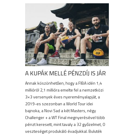
A KUPÁK MELLÉ PÉNZDÍJ IS JÁR
Annak köszönhetően, hogy a FIBA idén 1,4
millióról 2,1 millióra emelte fel a nemzetközi
3×3 versenyek éves nyereményalapját, a
2019-es szezonban a World Tour idei
bajnoka, a Novi Sad a két Masters, négy
Challenger + a WT Final megnyerésével több
pénzt keresett, mint tavaly a 32 győzelmet, 0
veszteséget produkáló évadjukkal. Buluték