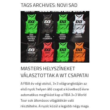
TAGS ARCHIVES: NOVI SAD
MASTERS HELYSZÍNEKET
VÁLASZTOTTAK A WT CSAPATAI
A FIBA év végi utolsó, 3×3 világranglistáján az
első nyolc helyen álló csapat a következő évre
automatikus meghívást kap a FIBA 3×3 World
Tour sok állomásos világjátékán való
résztételre. A nyolc közül a legjobb négy maga