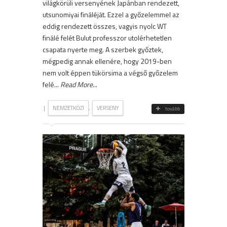
világkörüli versenyének Japánban rendezett,
utsunomiyai fináléját. Ezzel a győzelemmel az
eddig rendezett összes, vagyis nyolc WT
finálé felét Bulut professzor utolérhetetlen
csapata nyerte meg. A szerbek győztek,
mégpedig annak ellenére, hogy 2019-ben
nem volt éppen tükörsima a végső győzelem
felé...
Read More
...
|
,
NEMZETKÖZI
VERSENY
tovább