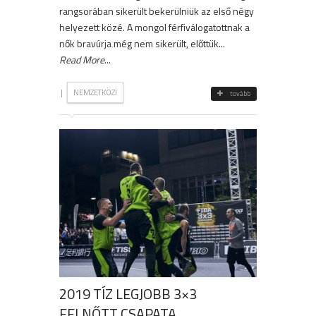
rangsorában sikerült bekerülniük az első négy
helyezett közé. A mongol férfiválogatottnak a
nők bravúrja még nem sikerült, előttük...
Read More
...
|
NEMZETKÖZI
tovább
2019 TÍZ LEGJOBB 3×3
FELNŐTT CSAPATA