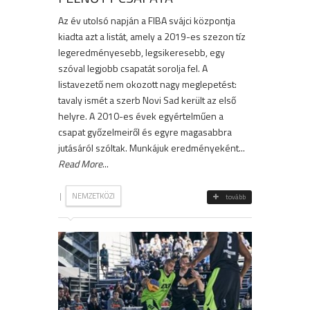
Az év utolsó napján a FIBA svájci központja
kiadta azt a listát, amely a 2019-es szezon tíz
legeredményesebb, legsikeresebb, egy
szóval legjobb csapatát sorolja fel. A
listavezető nem okozott nagy meglepetést:
tavaly ismét a szerb Novi Sad került az első
helyre. A 2010-es évek egyértelműen a
csapat győzelmeiről és egyre magasabbra
jutásáról szóltak. Munkájuk eredményeként...
Read More
...
|
NEMZETKÖZI
tovább