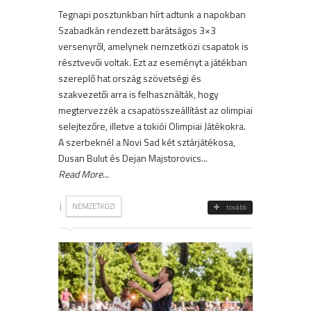
Tegnapi posztunkban hírt adtunk a napokban
Szabadkán rendezett barátságos 3×3
versenyről, amelynek nemzetközi csapatok is
résztvevői voltak. Ezt az eseményt a játékban
szereplő hat ország szövetségi és
szakvezetői arra is felhasználták, hogy
megtervezzék a csapatösszeállítást az olimpiai
selejtezőre, illetve a tokiói Olimpiai Játékokra.
A szerbeknél a Novi Sad két sztárjátékosa,
Dusan Bulut és Dejan Majstorovics...
Read More
...
|
NEMZETKÖZI
tovább