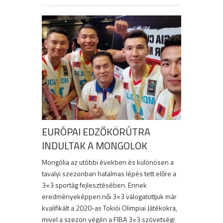
EURÓPAI EDZŐKÖRÚTRA
INDULTAK A MONGOLOK
Mongólia az utóbbi években és különösen a
tavalyi szezonban hatalmas lépés tett előre a
3×3 sportág fejlesztésében. Ennek
eredményeképpen női 3×3 válogatottjuk már
kvalifikált a 2020-as Tokiói Olimpiai Játékokra,
mivel a szezon végén a FIBA 3×3 szövetségi