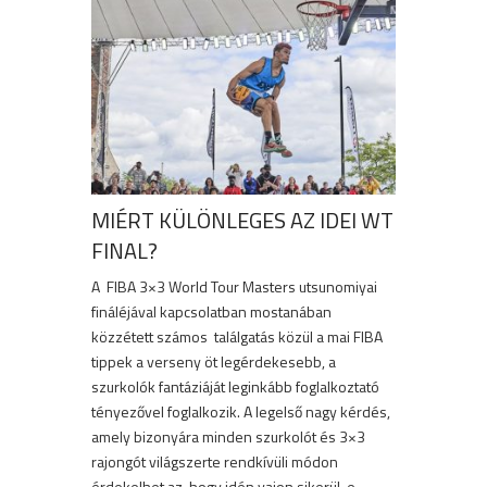
MIÉRT KÜLÖNLEGES AZ IDEI WT
FINAL?
A FIBA 3×3 World Tour Masters utsunomiyai
fináléjával kapcsolatban mostanában
közzétett számos találgatás közül a mai FIBA
tippek a verseny öt legérdekesebb, a
szurkolók fantáziáját leginkább foglalkoztató
tényezővel foglalkozik. A legelső nagy kérdés,
amely bizonyára minden szurkolót és 3×3
rajongót világszerte rendkívüli módon
érdekelhet az, hogy idén vajon sikerül-e