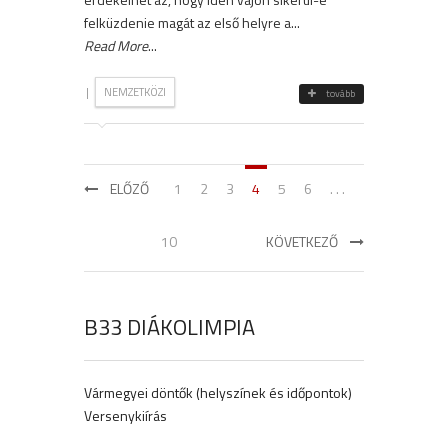
felküzdenie magát az első helyre a...
Read More
...
|
NEMZETKÖZI
tovább
ELŐZŐ
1
2
3
4
5
6
. . .
10
KÖVETKEZŐ
B33 DIÁKOLIMPIA
Vármegyei döntők (helyszínek és időpontok)
Versenykiírás