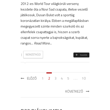
2012-es World Tour világkörüli verseny
kezdete óta a Novi Sad csapata, illetve vezető
játékosuk, Dusan Bulut volt a sportág
koronázatlan királya. Ebben a megállapításban
megegyezett szinte minden szurkoló és az
ellenfelek csapattagjai is, hiszen a szerb
csapat sorra nyerte a bajnokságokat, kupákat,
rangos...
Read More
...
|
NEMZETKÖZI
tovább
ELŐZŐ
1
2
3
4
5
. . .
10
KÖVETKEZŐ