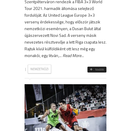
Szentpéterváron rendezik a FIBA 3×3 World
Tour 2021. harmadik állomása selejtező
fordulóját. Az United League Europe 3×3
verseny érdekessége, hogy először játszik
nemzetközi eseményen, a Dusan Bulut által
újjászervezett Novi Sad. A verseny másik
nevezetes résztvevője a lett Riga csapata lesz.
Rajtuk kívül külföldiként ott lesz még egy
monakói, egy litván,...
Read More
...
|
NEMZETKÖZI
tovább