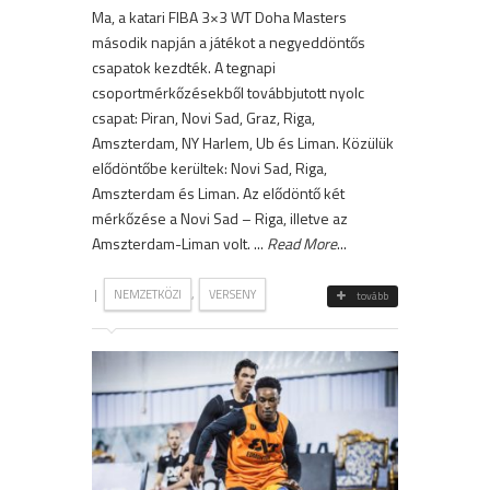
Ma, a katari FIBA 3×3 WT Doha Masters
második napján a játékot a negyeddöntős
csapatok kezdték. A tegnapi
csoportmérkőzésekből továbbjutott nyolc
csapat: Piran, Novi Sad, Graz, Riga,
Amszterdam, NY Harlem, Ub és Liman. Közülük
elődöntőbe kerültek: Novi Sad, Riga,
Amszterdam és Liman. Az elődöntő két
mérkőzése a Novi Sad – Riga, illetve az
Amszterdam-Liman volt. ...
Read More
...
|
,
NEMZETKÖZI
VERSENY
tovább