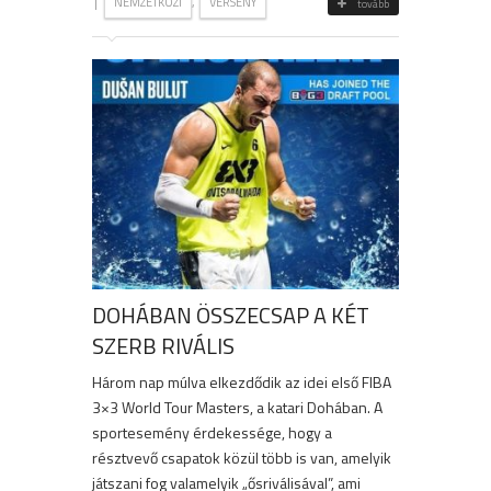
|
,
NEMZETKÖZI
VERSENY
tovább
DOHÁBAN ÖSSZECSAP A KÉT
SZERB RIVÁLIS
Három nap múlva elkezdődik az idei első FIBA
3×3 World Tour Masters, a katari Dohában. A
sportesemény érdekessége, hogy a
résztvevő csapatok közül több is van, amelyik
játszani fog valamelyik „ősriválisával”, ami