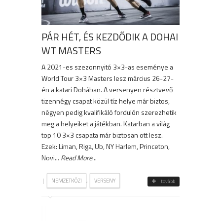
PÁR HÉT, ÉS KEZDŐDIK A DOHAI
WT MASTERS
A 2021-es szezonnyitó 3×3-as eseménye a
World Tour 3×3 Masters lesz március 26-27-
én a katari Dohában. A versenyen résztvevő
tizennégy csapat közül tíz helye már biztos,
négyen pedig kvalifikáló fordulón szerezhetik
meg a helyeiket a játékban. Katarban a világ
top 10 3×3 csapata már biztosan ott lesz.
Ezek: Liman, Riga, Ub, NY Harlem, Princeton,
Novi...
Read More
...
|
,
NEMZETKÖZI
VERSENY
tovább