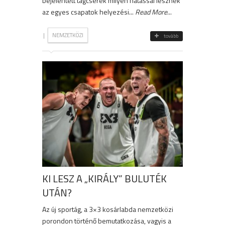
bejelentett tagcserék milyen hatással lesznek
az egyes csapatok helyezési...
Read More
...
|
NEMZETKÖZI
tovább
KI LESZ A „KIRÁLY” BULUTÉK
UTÁN?
Az új sportág, a 3×3 kosárlabda nemzetközi
porondon történő bemutatkozása, vagyis a