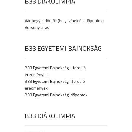
B33 DIÁKOLIMPIA
Vármegyei döntők (helyszínek és időpontok)
Versenykiírás
B33 EGYETEMI BAJNOKSÁG
B33 Egyetemi Bajnokság II. forduló
eredmények
B33 Egyetemi Bajnokság I. forduló
eredmények
B33 Egyetemi Bajnokság időpontok
B33 DIÁKOLIMPIA