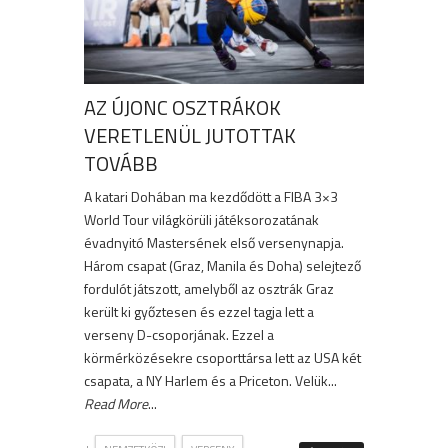
AZ ÚJONC OSZTRÁKOK
VERETLENÜL JUTOTTAK
TOVÁBB
A katari Dohában ma kezdődött a FIBA 3×3
World Tour világkörüli játéksorozatának
évadnyitó Mastersének első versenynapja.
Három csapat (Graz, Manila és Doha) selejtező
fordulót játszott, amelyből az osztrák Graz
került ki győztesen és ezzel tagja lett a
verseny D-csoporjának. Ezzel a
körmérközésekre csoporttársa lett az USA két
csapata, a NY Harlem és a Priceton. Velük...
Read More
...