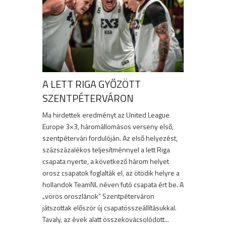
A LETT RIGA GYŐZÖTT
SZENTPÉTERVÁRON
Ma hirdettek eredményt az United League
Europe 3×3, háromállomásos verseny első,
szentpétervári fordulóján. Az első helyezést,
százszázalékos teljesítménnyel a lett Riga
csapata nyerte, a következő három helyet
orosz csapatok foglalták el, az ötödik helyre a
hollandok TeamNL néven futó csapata ért be. A
„vörös oroszlánok” Szentpéterváron
játszottak először új csapatösszeállításukkal.
Tavaly, az évek alatt összekovácsolódott...