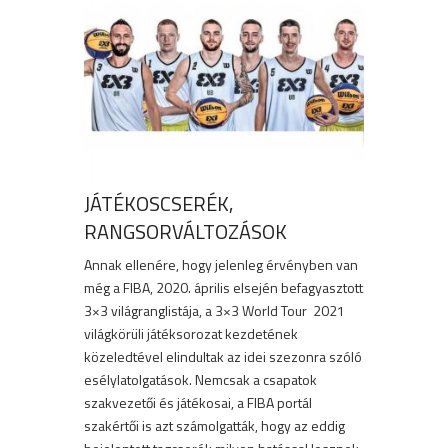
JÁTÉKOSCSERÉK,
RANGSORVÁLTOZÁSOK
Annak ellenére, hogy jelenleg érvényben van
még a FIBA, 2020. április elsején befagyasztott
3×3 világranglistája, a 3×3 World Tour 2021
világkörüli játéksorozat kezdetének
közeledtével elindultak az idei szezonra szóló
esélylatolgatások. Nemcsak a csapatok
szakvezetői és játékosai, a FIBA portál
szakértői is azt számolgatták, hogy az eddig