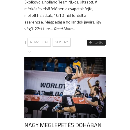
Skolkovo a holland Team NL-dal játszott. A
mérkőzés első felében a csapatok fejfej
mellett haladtak, 10:10-nél fordult a
szerencse. Mégpedig a hollandok javára, így
végül 22:11-re...
Read More
...
|
,
NEMZETKÖZI
VERSENY
tovább
NAGY MEGLEPETÉS DOHÁBAN