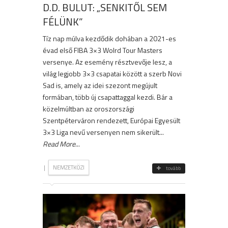
D.D. BULUT: „SENKITŐL SEM
FÉLÜNK”
Tíz nap múlva kezdődik dohában a 2021-es
évad első FIBA 3×3 Wolrd Tour Masters
versenye. Az esemény résztvevője lesz, a
világ legjobb 3×3 csapatai között a szerb Novi
Sad is, amely az idei szezont megújult
formában, több új csapattaggal kezdi. Bár a
közelmúltban az oroszországi
Szentpéterváron rendezett, Európai Egyesült
3×3 Liga nevű versenyen nem sikerült...
Read More
...
|
NEMZETKÖZI
tovább