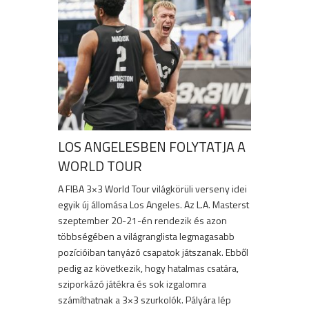
LOS ANGELESBEN FOLYTATJA A
WORLD TOUR
A FIBA 3×3 World Tour világkörüli verseny idei
egyik új állomása Los Angeles. Az L.A. Masterst
szeptember 20-21-én rendezik és azon
többségében a világranglista legmagasabb
pozícióiban tanyázó csapatok játszanak. Ebből
pedig az következik, hogy hatalmas csatára,
sziporkázó játékra és sok izgalomra
számíthatnak a 3×3 szurkolók. Pályára lép