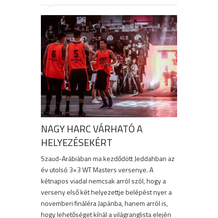
NAGY HARC VÁRHATÓ A
HELYEZÉSEKÉRT
Szaud-Arábiában ma kezdődött Jeddahban az
év utolsó 3×3 WT Masters versenye. A
kétnapos viadal nemcsak arról szól, hogy a
verseny első két helyezettje belépést nyer a
novemberi fináléra Japánba, hanem arról is,
hogy lehetőséget kínál a világranglista elején