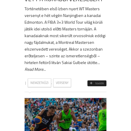
Történetében első ízben nyert WT Masters
versenyt e hét végén Nanjingben a kanadai
Edmonton. A FIBA 3×3 World Tour világ körüli
játék idei utolsó előtti Masters tornáján. A
kanadaiaknak most sikerült orvosolniuk eddigi
nagy fájdalmukat, a Montreal Mastersen
elszenvedett vereséget. Akkor a szezonban
erőteljesen – szinte az ismeretlenségből –
hirtelen feltörő litván Sakiai Gulbele ütötte...
Read More
...
|
,
NEMZETKÖZI
VERSENY
tovább