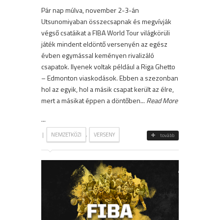
Pár nap múlva, november 2-3-án
Utsunomiyaban összecsapnak és megvívják
végső csatáikat a FIBA World Tour világkörüli
játék mindent eldöntő versenyén az egész
évben egymással keményen rivalizáló
csapatok. Ilyenek voltak például a Riga Ghetto
– Edmonton viaskodások. Ebben a szezonban
hol az egyik, hol a másik csapat került az élre,
mert a másikat éppen a döntőben...
Read More
...
|
,
NEMZETKÖZI
VERSENY
tovább