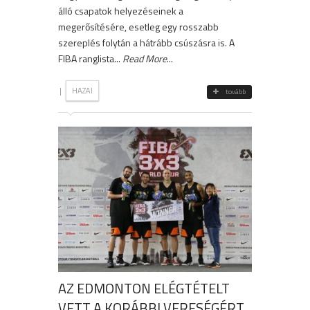
álló csapatok helyezéseinek a
megerősítésére, esetleg egy rosszabb
szereplés folytán a hátrább csúszásra is. A
FIBA ranglista...
Read More
...
|
HAZAI
tovább
AZ EDMONTON ELÉGTÉTELT
VETT A KORÁBBI VERESÉGÉRT