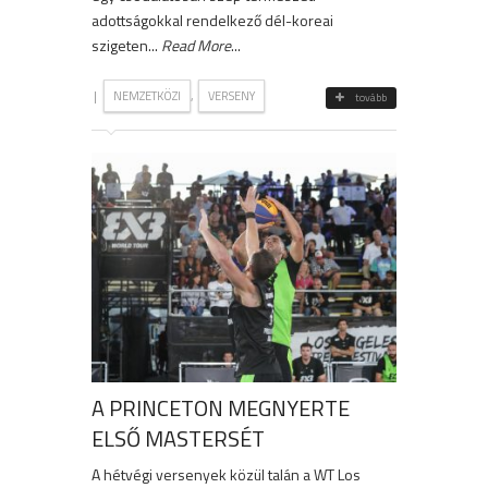
adottságokkal rendelkező dél-koreai
szigeten...
Read More
...
|
,
NEMZETKÖZI
VERSENY
tovább
A PRINCETON MEGNYERTE
ELSŐ MASTERSÉT
A hétvégi versenyek közül talán a WT Los