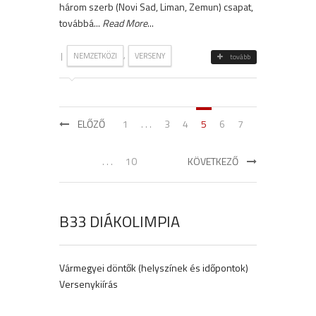
három szerb (Novi Sad, Liman, Zemun) csapat,
továbbá...
Read More
...
|
,
NEMZETKÖZI
VERSENY
tovább
ELŐZŐ
1
. . .
3
4
5
6
7
. . .
10
KÖVETKEZŐ
B33 DIÁKOLIMPIA
Vármegyei döntők (helyszínek és időpontok)
Versenykiírás