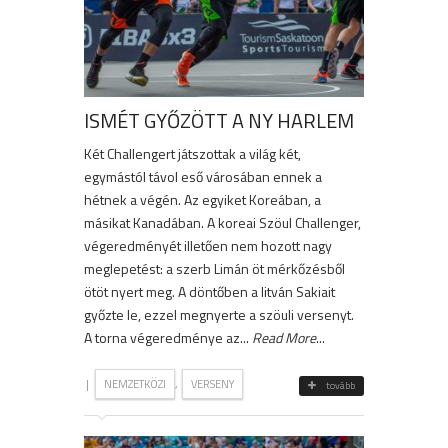
ISMÉT GYŐZÖTT A NY HARLEM
Két Challengert játszottak a világ két,
egymástól távol eső városában ennek a
hétnek a végén. Az egyiket Koreában, a
másikat Kanadában. A koreai Szöul Challenger,
végeredményét illetően nem hozott nagy
meglepetést: a szerb Limán öt mérkőzésből
ötöt nyert meg. A döntőben a litván Sakiait
győzte le, ezzel megnyerte a szöuli versenyt.
A torna végeredménye az...
Read More
...
|
,
NEMZETKÖZI
VERSENY
tovább