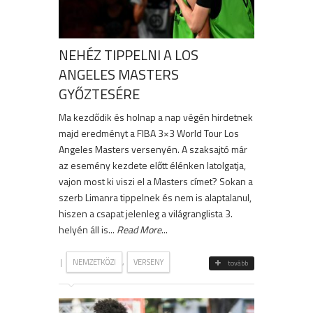
NEHÉZ TIPPELNI A LOS
ANGELES MASTERS
GYŐZTESÉRE
Ma kezdődik és holnap a nap végén hirdetnek
majd eredményt a FIBA 3×3 World Tour Los
Angeles Masters versenyén. A szaksajtó már
az esemény kezdete előtt élénken latolgatja,
vajon most ki viszi el a Masters címet? Sokan a
szerb Limanra tippelnek és nem is alaptalanul,
hiszen a csapat jelenleg a világranglista 3.
helyén áll is...
Read More
...
|
,
NEMZETKÖZI
VERSENY
tovább