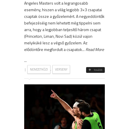
Angeles Masters volt a legrangosabb
esemény, hiszen a világ legjobb 3×3 csapatai
csaptak össze a győzelemért. A negyeddöntők
befejezéséig nem lehetett még tippelni sem
arra, hogy a legjobban teljesítő három csapat
(Princeton, Liman, Novi Sad) közül vajon
melyiküké lesz a végső győzelem. Az
elődöntőre megfordult a csapatok...
Read More
...
|
,
NEMZETKÖZI
VERSENY
tovább