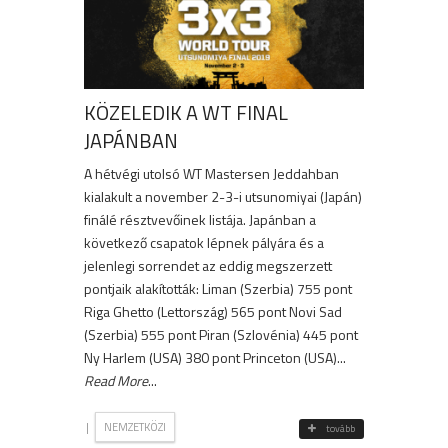
KÖZELEDIK A WT FINAL
JAPÁNBAN
A hétvégi utolsó WT Mastersen Jeddahban
kialakult a november 2-3-i utsunomiyai (Japán)
finálé résztvevőinek listája. Japánban a
következő csapatok lépnek pályára és a
jelenlegi sorrendet az eddig megszerzett
pontjaik alakították: Liman (Szerbia) 755 pont
Riga Ghetto (Lettország) 565 pont Novi Sad
(Szerbia) 555 pont Piran (Szlovénia) 445 pont
Ny Harlem (USA) 380 pont Princeton (USA)...
Read More
...
|
NEMZETKÖZI
tovább