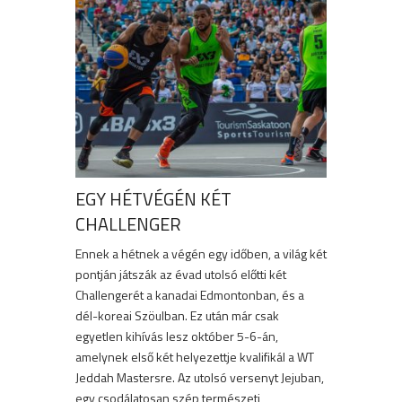
EGY HÉTVÉGÉN KÉT
CHALLENGER
Ennek a hétnek a végén egy időben, a világ két
pontján játszák az évad utolsó előtti két
Challengerét a kanadai Edmontonban, és a
dél-koreai Szöulban. Ez után már csak
egyetlen kihívás lesz október 5-6-án,
amelynek első két helyezettje kvalifikál a WT
Jeddah Mastersre. Az utolsó versenyt Jejuban,
egy csodálatosan szép természeti