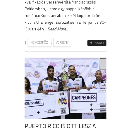
kvalifikációs versenyéről a franciaországi
Poitiersben, illetve egy nappal később a
romániai Konstancában. E két kupafordulón
kívül a Challenger sorozat sem áll le, június 30-
július 1-jén...
Read More
...
|
,
NEMZETKÖZI
VERSENY
tovább
PUERTO RICO IS OTT LESZ A