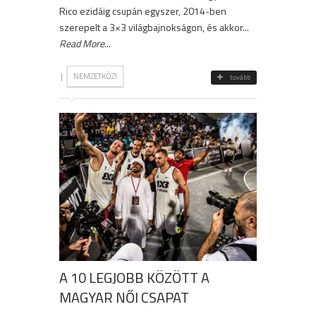
Rico ezidáig csupán egyszer, 2014-ben
szerepelt a 3×3 világbajnokságon, és akkor...
Read More
...
|
NEMZETKÖZI
tovább
A 10 LEGJOBB KÖZÖTT A
MAGYAR NŐI CSAPAT