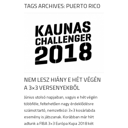
TAGS ARCHIVES: PUERTO RICO
NEM LESZ HIÁNY E HÉT VÉGÉN
A 3×3 VERSENYEKBŐL
Június utolsó napjaiban, vagyis e hét végén
többféle, feltehetően nagy érdeklődésre
számot tartó, nemzetközi 3×3 kosárlabda
esemény is játszanak. Korábban már hírt
adtunk a FIBA 3×3 Európa Kupa 2018 két