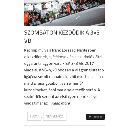
SZOMBATON KEZDŐDIK A 3×3
VB
Két nap múlva a franciaországi Nantesben
elkezdődnek, a játékosok és a szurkolók által
egyaránt nagyon várt, FIBA 3×3 VB 2017
viadalai. A VB-n, különösen a világranglista top
ligájába sorolt csapatok között mind a szakma,
mind a rajongótábor „vérre menő”
küzdelmeket jósol már a selejtezők során. A
szakértők szerint az első ilyen nehézsúlyú
viadalt már az...
Read More
...
|
,
HAZAI
NEMZETKÖZI
tovább