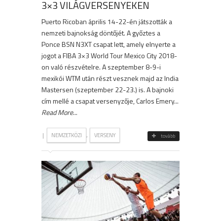
3×3 VILÁGVERSENYEKEN
Puerto Ricoban április 14-22-én játszották a
nemzeti bajnokság döntőjét. A győztes a
Ponce BSN N3XT csapat lett, amely elnyerte a
jogot a FIBA 3×3 World Tour Mexico City 2018-
on való részvételre. A szeptember 8-9-i
mexikói WTM után részt vesznek majd az India
Mastersen (szeptember 22-23.) is. A bajnoki
cím mellé a csapat versenyzője, Carlos Emery...
Read More
...
|
,
NEMZETKÖZI
VERSENY
tovább