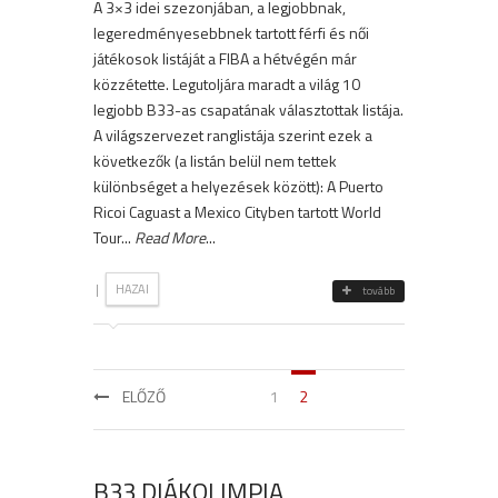
A 3×3 idei szezonjában, a legjobbnak,
legeredményesebbnek tartott férfi és női
játékosok listáját a FIBA a hétvégén már
közzétette. Legutoljára maradt a világ 10
legjobb B33-as csapatának választottak listája.
A világszervezet ranglistája szerint ezek a
következők (a listán belül nem tettek
különbséget a helyezések között): A Puerto
Ricoi Caguast a Mexico Cityben tartott World
Tour...
Read More
...
|
HAZAI
tovább
ELŐZŐ
1
2
B33 DIÁKOLIMPIA