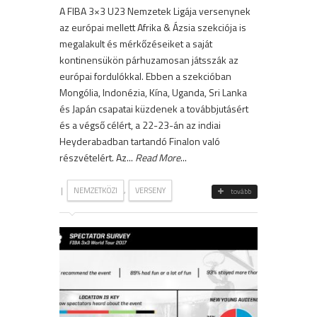
A FIBA 3×3 U23 Nemzetek Ligája versenynek
az európai mellett Afrika & Ázsia szekciója is
megalakult és mérkőzéseiket a saját
kontinensükön párhuzamosan játsszák az
európai fordulókkal. Ebben a szekcióban
Mongólia, Indonézia, Kína, Uganda, Sri Lanka
és Japán csapatai küzdenek a továbbjutásért
és a végső célért, a 22-23-án az indiai
Heyderabadban tartandó Finalon való
részvételért. Az...
Read More
...
|
,
NEMZETKÖZI
VERSENY
tovább