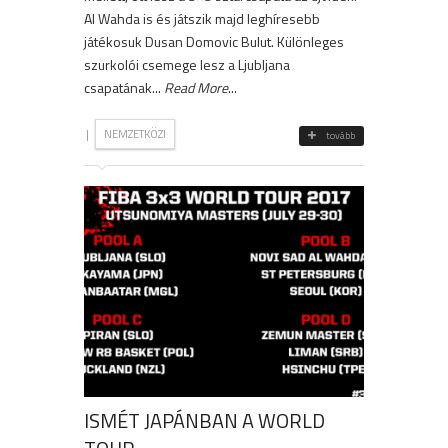
Al Wahda is és játszik majd leghíresebb
játékosuk Dusan Domovic Bulut. Különleges
szurkolói csemege lesz a Ljubljana
csapatának...
Read More
...
|
NEMZETKÖZI
tovább
ISMÉT JAPÁNBAN A WORLD