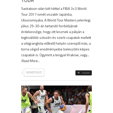
TOUR
Saskatoon után két héttel a FIBA 3×3 World
Tour 2017 ismét viszatér Japánba,
Utsunomiyaba. A World Tour Masters jelenlegi,
július 29-30-án tartandó fordulójának
érdekessége, hogy ott lesznek a pályán a
legkiválóbb szlovén és szerb csapatok mellett
a világranglista előkelő helyén szereplő más, a
torna végső eredményeibe beleszólni képes
csapatok is. Úgymint a lengyel Krakow, vagy...
Read More
...
|
NEMZETKÖZI
tovább