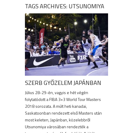
TAGS ARCHIVES: UTSUNOMIYA
SZERB GYŐZELEM JAPÁNBAN
Július 28-29-én, vagyis e hét végén
folytatódott a FIBA 3×3 World Tour Masters
2018 sorozata. A múlt heti kanadai,
Saskatoonban rendezett első Masters után
most keleten, Japánban, közelebbről
Utsunomiya városában rendezték a