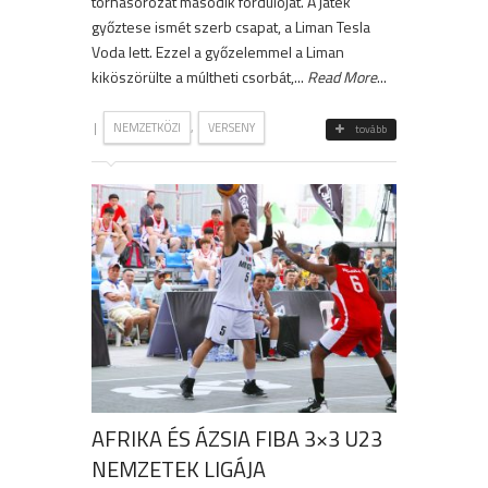
tornasorozat második fordulóját. A játék
győztese ismét szerb csapat, a Liman Tesla
Voda lett. Ezzel a győzelemmel a Liman
kiköszörülte a múltheti csorbát,...
Read More
...
|
,
NEMZETKÖZI
VERSENY
tovább
AFRIKA ÉS ÁZSIA FIBA 3×3 U23
NEMZETEK LIGÁJA