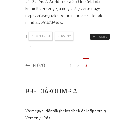
21-22-én. A World Tour a 3×3 kosárlabda
kiemelt versenye, amely világszerte nagy
népszerűségnek örvend mind a szurkolók,
mind a...
Read More
...
|
,
NEMZETKÖZI
VERSENY
tovább
ELŐZŐ
1
2
3
B33 DIÁKOLIMPIA
Vármegyei döntők (helyszínek és időpontok)
Versenykiírás