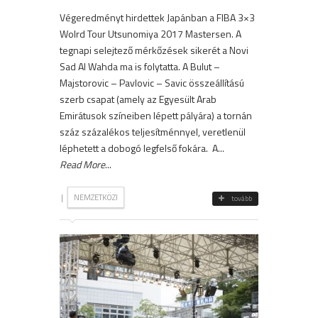
Végeredményt hirdettek Japánban a FIBA 3×3
Wolrd Tour Utsunomiya 2017 Mastersen. A
tegnapi selejtező mérkőzések sikerét a Novi
Sad Al Wahda ma is folytatta. A Bulut –
Majstorovic – Pavlovic – Savic összeállítású
szerb csapat (amely az Egyesült Arab
Emirátusok színeiben lépett pályára) a tornán
száz százalékos teljesítménnyel, veretlenül
léphetett a dobogó legfelső fokára. A...
Read More
...
|
NEMZETKÖZI
tovább