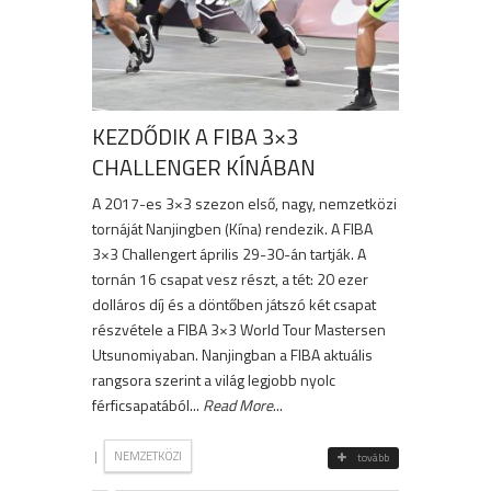
KEZDŐDIK A FIBA 3×3
CHALLENGER KÍNÁBAN
A 2017-es 3×3 szezon első, nagy, nemzetközi
tornáját Nanjingben (Kína) rendezik. A FIBA
3×3 Challengert április 29-30-án tartják. A
tornán 16 csapat vesz részt, a tét: 20 ezer
dolláros díj és a döntőben játszó két csapat
részvétele a FIBA 3×3 World Tour Mastersen
Utsunomiyaban. Nanjingban a FIBA aktuális
rangsora szerint a világ legjobb nyolc
férficsapatából...
Read More
...
|
NEMZETKÖZI
tovább