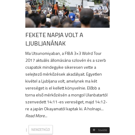
FEKETE NAPJA VOLT A
LJUBLJANÁNAK
Ma Utsunomiyaban, a FIBA 3×3 Wolrd Tour
2017 aktuális állomásána szlovén és a szerb
csapatok mindegyike sikeresen vette a
selejtező mérkőzések akadályait. Egyetlen
kivétel a Ljubljana volt, amelynek ma két
vereséget is el kellett könyvelnie. Előbb a
torna első mérkőzésén a mongol Ulanbatartól
szenvedett 14:11-es vereséget, majd 14:12-
re a japán Okayamatól kaptak ki. A holnapi...
Read More
...
|
NEMZETKÖZI
tovább