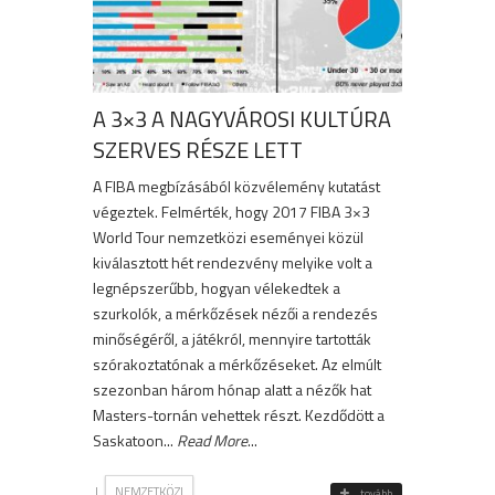
A 3×3 A NAGYVÁROSI KULTÚRA
SZERVES RÉSZE LETT
A FIBA megbízásából közvélemény kutatást
végeztek. Felmérték, hogy 2017 FIBA 3×3
World Tour nemzetközi eseményei közül
kiválasztott hét rendezvény melyike volt a
legnépszerűbb, hogyan vélekedtek a
szurkolók, a mérkőzések nézői a rendezés
minőségéről, a játékról, mennyire tartották
szórakoztatónak a mérkőzéseket. Az elmúlt
szezonban három hónap alatt a nézők hat
Masters-tornán vehettek részt. Kezdődött a
Saskatoon...
Read More
...
|
NEMZETKÖZI
tovább