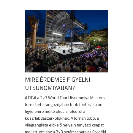
MIRE ÉRDEMES FIGYELNI
UTSUNOMIYABAN?
A FIBA a 3×3 World Tour Utsunomiya Masters
torna beharangozójában több fontos, külön
figyelemre méltó okot is felsorol a
kosárlabdaszurkolóknak. A tornán több, a
világranglista előkelő helyein tanyázó csapat
mellett, ott lesz a 3×3 sztárcsapata az újvidéki